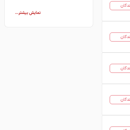
دگان
فولاد 24 به عنوان مرجع اطلاع‌رسانی بازار
آهن، امکان مشاهده قیمت لحظه‌ای
پروفیل از کارخانه‌ها و تأمین‌کنندگان
معتبر را فراهم کرده است. کاربران می‌توانند
دگان
با بررسی جدول قیمت‌ها، مناسب‌ترین
گزینه را انتخاب کرده و برای خرید پروفیل
از فروشندگان معرفی‌شده اقدام کنند.
پروفیل چیست؟
دگان
پروفیل به مقاطع فولادی گفته می‌شود که
دارای سطح مقطع ثابت در طول خود
هستند و در اشکال مختلفی مانند مربع،
دگان
مستطیل یا مقاطع باز تولید می‌شوند.
این محصولات معمولاً از ورق فولادی
ساخته شده و به دلیل استحکام بالا، وزن
مناسب و قابلیت استفاده در پروژه‌های