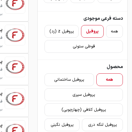
قی
برو
دسته فرعی موجودی
پرو
همه
پروفیل
پروفیل z (زد)
قی
قوطی ستونی
برو
پرو
محصول
قی
برو
همه
پروفیل ساختمانی
پروف
پروفیل سپری
قی
پروفیل کلافی (چهارچوبی)
برو
پروف
پروفیل لنگه دری
پروفیل نگینی