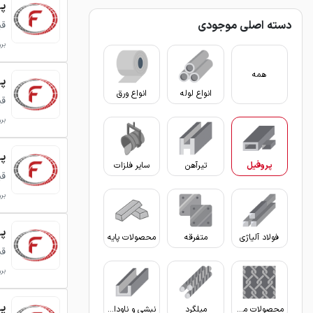
پروفی
دسته اصلی موجودی
قی
برو
همه
پروفی
انواع لوله
انواع ورق
قی
برو
پروفی
پروفیل
تیرآهن
سایر فلزات
قی
برو
پروفی
فولاد آلیاژی
متفرقه
محصولات پایه
قی
برو
پروفی
محصولات مفتولی
میلگرد
نبشی و ناودانی