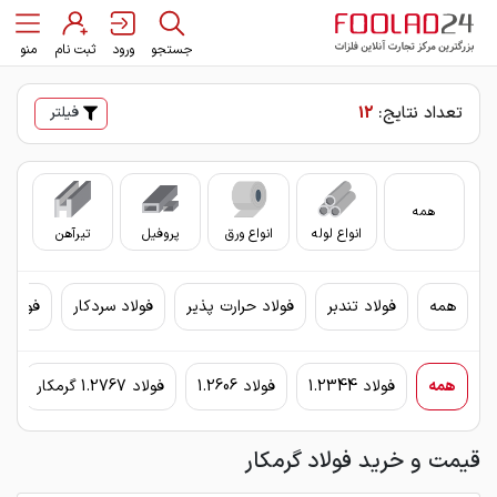
جستجو
ورود
ثبت نام
منو
تعداد نتایج:
12
فیلتر
همه
انواع لوله
انواع ورق
پروفیل
تیرآهن
سای
همه
فولاد تندبر
فولاد حرارت پذیر
فولاد سردکار
فولاد 
همه
فولاد 1.2344
فولاد 1.2606
فولاد 1.2767 گرمکار
قیمت و خرید فولاد گرمکار