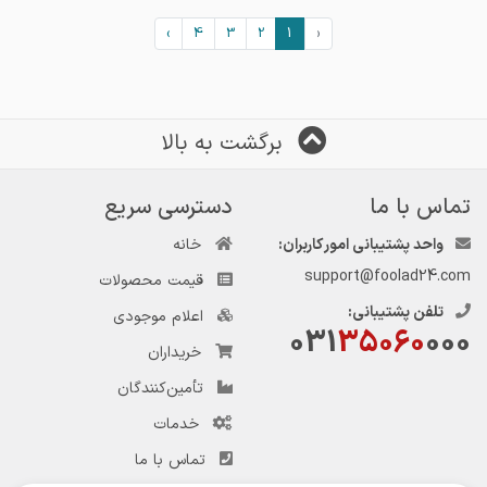
›
4
3
2
1
‹
برگشت به بالا
تماس با ما
دسترسی سریع
واحد پشتیبانی امور کاربران:
خانه
support@foolad24.com
قیمت محصولات
تلفن پشتیبانی:
اعلام موجودی
031
35060
000
خریداران
تأمین‌کنندگان
خدمات
تماس با ما