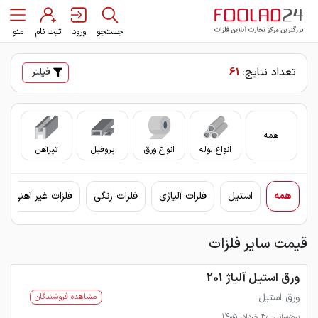
جستجو
ورود
ثبت نام
منو
تعداد نتایج:
61
فیلتر
همه
انواع لوله
انواع ورق
پروفیل
تیرآهن
سای
همه
استیل
فلزات آلیاژی
فلزات رنگی
فلزات غیر آهنی
قیمت سایر فلزات
ورق استیل آلیاژ 201
ورق استیل
مشاهده فروشندگان
بروزرسانی: 30 خرداد، 1405