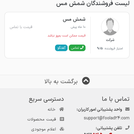
لیست فروشندگان شمش مس
شمش مس
قیمت با تماس
10 ماه پیش
قیمت ممکن است به‌روز نباشد
شرکت
گفتگو
تماس
امتیاز فروشنده:
15%
برگشت به بالا
تماس با ما
دسترسی سریع
واحد پشتیبانی امور کاربران:
خانه
support@foolad24.com
قیمت محصولات
تلفن پشتیبانی:
اعلام موجودی