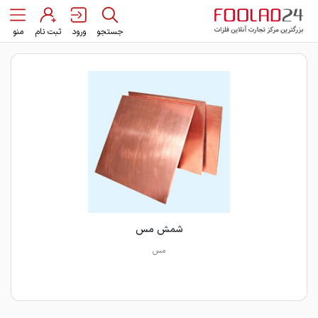
جستجو
ورود
ثبت نام
منو
شمش مس
مس