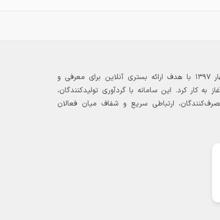
نکات مهم قبل از خرید فولاد
آلیاژی
پیش از خرید فولاد آلیاژی، حتماً گرید
مورد نیاز پروژه را مشخص کنید و از
تطابق آن با استانداردهای فنی اطمینان
داشته باشید. بررسی قیمت روز، استعلام
بازارگاه الکترونیکی فولاد ۲۴ از بهار ۱۳۹۷ با هدف ارائه بستری آنلاین برای معرفی و
موجودی انبار و توجه به شرایط حمل‌ونقل
 به کار کرد. این سامانه با گردآوری تولیدکنندگان،
از موارد مهمی است که نباید نادیده گرفته
مصرف‌کنندگان، ارتباطی سریع و شفاف میان فعالان
شود.
با بررسی دقیق قیمت فولاد آلیاژی و
انتخاب فروشنده معتبر، می‌توان از کیفیت
محصول و عملکرد مطلوب آن در پروژه‌های
صنعتی و ساختمانی اطمینان حاصل کرد.