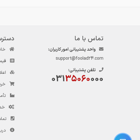
تماس با ما
دسترس
واحد پشتیبانی امور کاربران:
خان
support@foolad24.com
قیم
تلفن پشتیبانی:
اعل
031
35060
000
خری
تأمی
خد
تماس
دربا