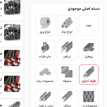
می
دسته اصلی موجودی
فولا
بروزرس
همه
تس
انواع لوله
انواع ورق
فولا
بروزرس
می
پروفیل
تیرآهن
سایر فلزات
فولا
بروزر
تس
فولاد آلیاژی
متفرقه
محصولات پایه
فولا
بروزر
می
محصولات مفتولی
میلگرد
نبشی و ناودانی