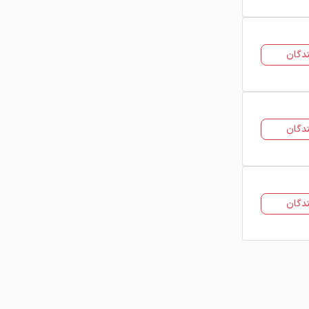
عوامل مؤثر بر قیمت فولاد
آلیاژی
نوع و استاندارد گرید فولاد
دگان
میزان عناصر آلیاژی به‌کاررفته
وزن و ابعاد محصول
دگان
میزان سفارش (خرید عمده یا خرد)
شرایط تحویل و محل بارگیری
نوسانات بازار داخلی و جهانی فولاد
دگان
شناخت این عوامل به خریدار کمک می‌کند
زمان مناسب برای خرید فولاد آلیاژی را
انتخاب کند و هزینه‌های پروژه را بهینه
مدیریت نماید.