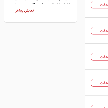
دگان
بازار ارتباط بگیرید. فولاد 24 بستری برای
معرفی تأمین‌کنندگان فراهم کرده تا
خریداران بتوانند با شفافیت کامل
قیمت‌ها، خرید مطمئن‌تری انجام دهند.
دگان
قیمت فولاد آلیاژی امروز
قیمت روز فولاد آلیاژی بر اساس چند
عامل کلیدی مشخص می‌شود. نوع گرید،
میزان عناصر آلیاژی، قطر و ابعاد محصول،
دگان
وزن هر شاخه یا هر کیلوگرم و همچنین
شرایط عرضه و تقاضا در بازار از مهم‌ترین
عوامل تعیین‌کننده قیمت هستند.
دگان
همچنین نوسانات قیمت مواد اولیه و
تغییرات بازار جهانی فولاد می‌تواند باعث
افزایش یا کاهش قیمت فولاد آلیاژی در
کوتاه‌مدت شود.