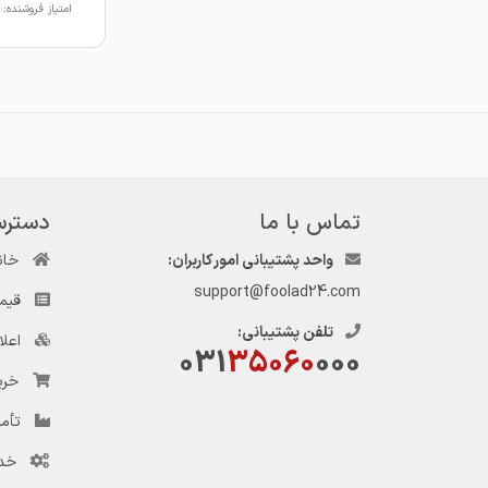
امتیاز فروشنده:
تماس با ما
دسترس
واحد پشتیبانی امور کاربران:
خان
support@foolad24.com
قیم
تلفن پشتیبانی:
اعل
031
35060
000
خری
تأمی
خد