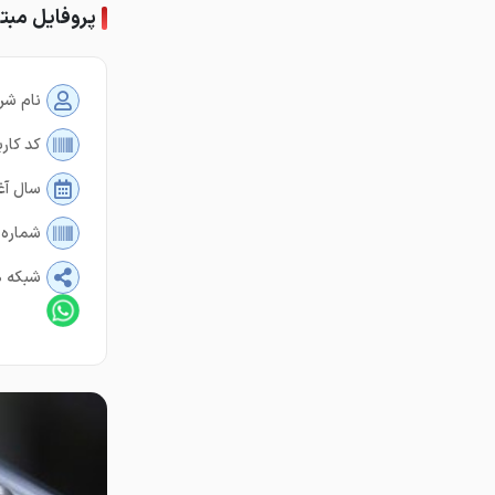
پروفایل مبتک
نام شر
کد کارب
سال آغ
شماره 
شبکه ه