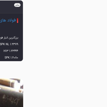
سایر
فولاد های 