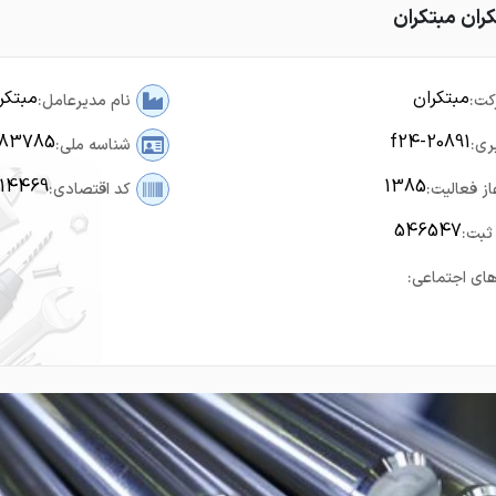
ران مبتکران
مبتکران
مبتکر
کت:
نام مدیرعامل:
583785
f24-20891
ری:
شناسه ملی:
14469
1385
از فعالیت:
کد اقتصادی:
546547
ثبت:
ای اجتماعی: