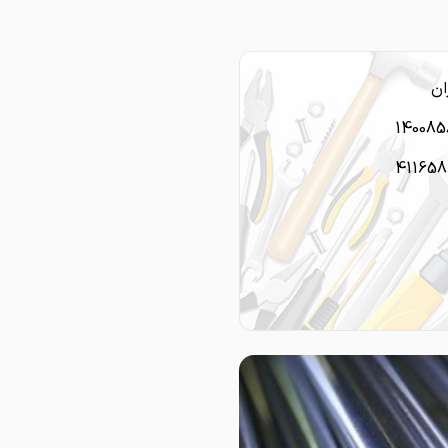
ان
14008
411658