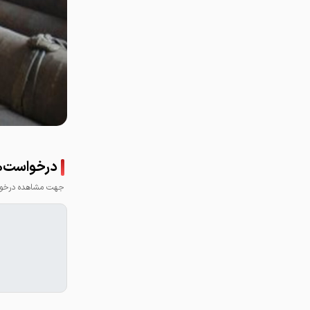
09962909071
درخواست‌ه
جهت مشاهده درخواس