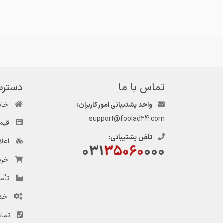
تماس با ما
دسترس
واحد پشتیبانی امور کاربران:
خان
support@foolad24.com
قیم
تلفن پشتیبانی:
اعل
031
35060
000
خری
تأمی
خد
تماس