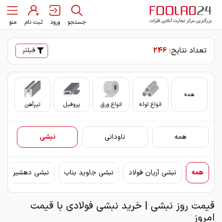
جستجو
ورود
ثبت نام
منو
تعداد نتایج:
246
فیلتر
همه
انواع لوله
انواع ورق
پروفیل
تیرآهن
سای
همه
ناودانی
نبشی
همه
نبشی آریان فولاد
نبشی جاوید بناب
نبشی دهشیر یزد
قیمت روز نبشی | خرید نبشی فولادی با قیمت
امروز