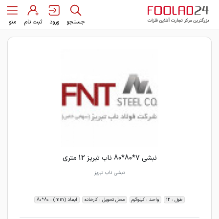
جستجو
ورود
ثبت نام
منو
نبشی 7*80*80 ناب تبریز 12 متری
نبشی ناب تبریز
طول : 12
واحد : کیلوگرم
محل تحویل : کارخانه
ابعاد (mm) : 80*80