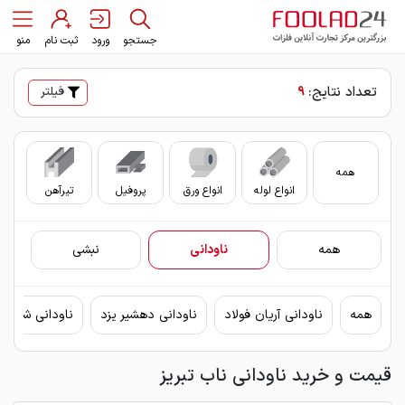
جستجو
ورود
ثبت نام
منو
تعداد نتایج:
9
فیلتر
همه
انواع لوله
انواع ورق
پروفیل
تیرآهن
سای
همه
ناودانی
نبشی
همه
ناودانی آریان فولاد
ناودانی دهشیر یزد
ناودانی شکفت
قیمت و خرید ناودانی ناب تبریز