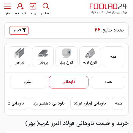
جستجو
ورود
ثبت نام
منو
تعداد نتایج:
26
فیلتر
همه
انواع لوله
انواع ورق
پروفیل
تیرآهن
سای
همه
ناودانی
نبشی
همه
ناودانی آریان فولاد
ناودانی دهشیر یزد
ناودانی شکفت
خرید و قیمت ناودانی فولاد البرز غرب(ابهر)