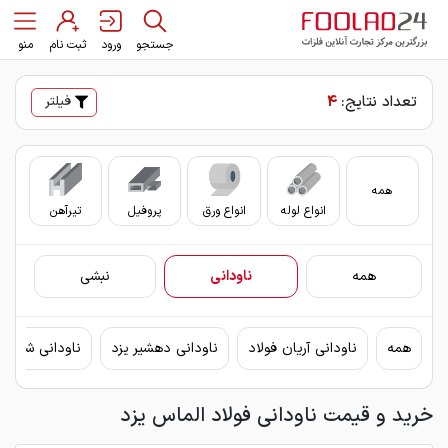
جستجو
ورود
ثبت نام
منو
تعداد نتایج:
4
فیلتر
همه
انواع لوله
انواع ورق
پروفیل
تیرآهن
سای
همه
ناودانی
نبشی
همه
ناودانی آریان فولاد
ناودانی دهشیر یزد
ناودانی شکفت
خرید و قیمت ناودانی فولاد الماس یزد