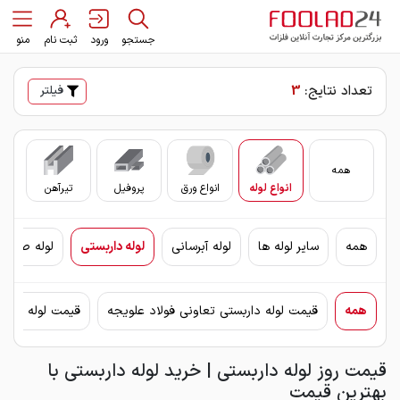
جستجو
ورود
ثبت نام
منو
تعداد نتایج:
3
فیلتر
همه
انواع لوله
انواع ورق
پروفیل
تیرآهن
سای
همه
سایر لوله ها
لوله آبرسانی
لوله داربستی
لوله صنعتی
همه
قیمت لوله داربستی تعاونی فولاد علویجه
قیمت لوله دارب
قیمت روز لوله داربستی | خرید لوله داربستی با
بهترین قیمت