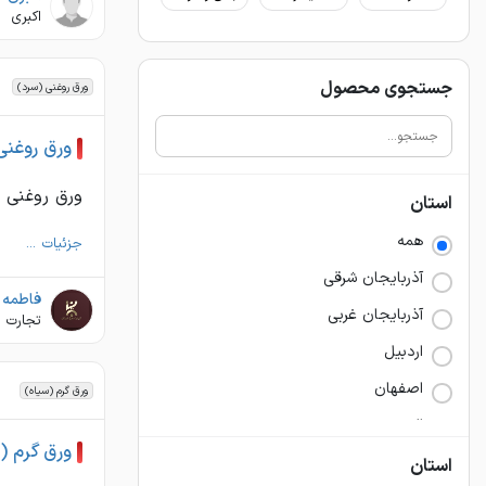
اکبری
جستجوی محصول
ورق روغنی (سرد)
ورق روغنی
ورق روغنی st14 ضخامت 2.5میل عرض 1000رول مقدار خرید 2تا رول
استان
همه
جزئیات ...
آذربايجان شرقي
فاطمه ت
آذربايجان غربي
تجارت 
اردبيل
اصفهان
ورق گرم (سیاه)
البرز
ورق گرم (
ايلام
استان