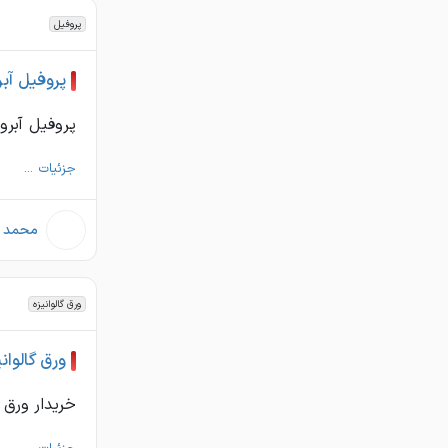
کرمانشاه
پروفیل
كردستان
كرمان
پروفیل آبر
كهگيلويه وبويراحمد
پروفیل آبرو ضخامت 2/5 یا 3 میل سایز 18 کف
گلستان
جزئیات ...
گيلان
لرستان
محمد ج
مازندران
مرکزي
ورق گالوانیزه
هرمزگان
همدان
ورق گالوانی
يزد
خریدار ورق گالوانیزه از ضخامت ۳۰