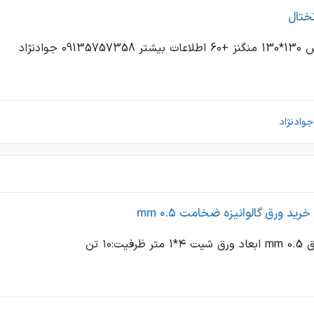
تال
091 جوادنژاد
وادنژاد
ید ورق گالوانیزه ضخامت ۰.۵ mm
یت:۱۰ تن