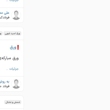
جزئیات ...
علی معت
فولادگس
ورق اسید شویی
ور
ورق
ورق مبارکه‌ی
جزئیات ...
به روش
فولاد ص
شمش و تختال