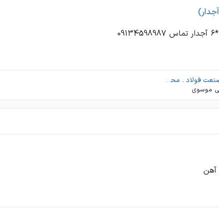
جدار)
طیف صنعت فولاد . محیا فولاد نقش جهان
ی موسوی
 آهن