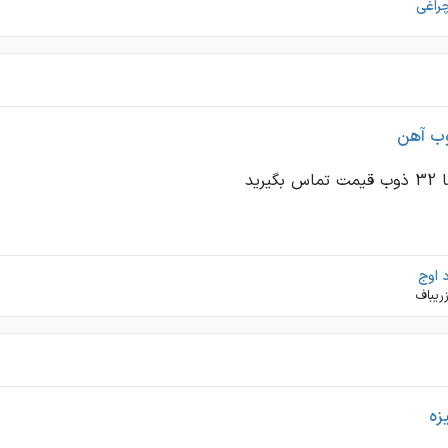
راغی
وب آهن
د اوج
ريباف
زه