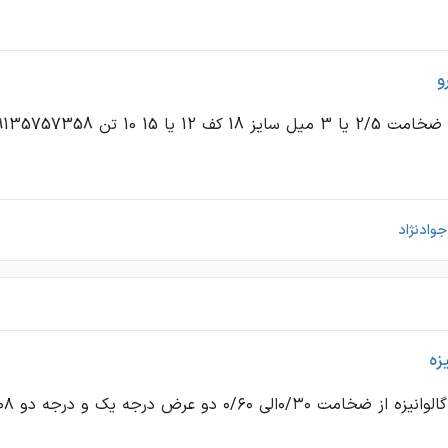
و
 12 یا 15 10 تن 09135757358 جوادنژاد
وادنژاد
زه
۰/الی ۰/۶۰ دو عرض درجه یک و درجه دو ۰۹۱۸۹۵۵۰۲۰۸ معتمدآرا