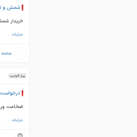
شمش و تخ
خریدار شمش 130*130 منگنز +60 اطلاعات بیشتر 35757358
جزئیات ...
محمد ج
ورق گالوانیزه
درخواست خر
ضخامت ورق 0.5 mm ابعاد ورق شیت ۴*1 متر ظرف
جزئیات ...