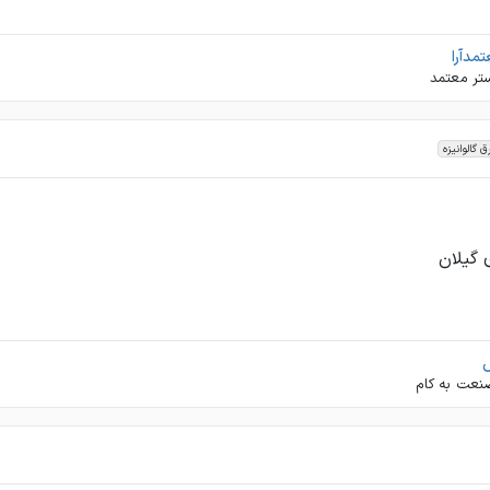
مدآرا
تر معتمد
ق گالوانیزه
 گیلان‌
نعت به کام