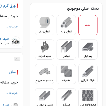
ورق گرم (آ
دسته اصلی موجودی
خریدار 1500*6 آجدار تماس 09134598987
همه
جزئیات ...
انواع لوله
انواع ورق
سید عل
پروفیل
تیرآهن
سایر فلزات
سایر
سایر
فولاد آلیاژی
متفرقه
محصولات پایه
خرید سفاله
جزئیات ...
محصولات مفتولی
میلگرد
نبشی و ناودانی
اکبری