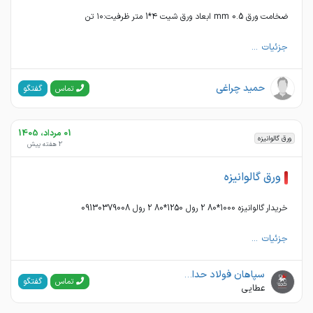
ضخامت ورق 0.5 mm ابعاد ورق شیت ۴*1 متر ظرفیت:۱۰ تن
جزئیات ...
حمید چراغی
گفتگو
تماس
01 مرداد، 1405
ورق گالوانیزه
2 هفته پیش
ورق گالوانیزه
خریدار گالوانیزه 1000*80 2 رول 1250*80 2 رول 09130379008
جزئیات ...
سپاهان فولاد حداد کچو
گفتگو
تماس
عطایی