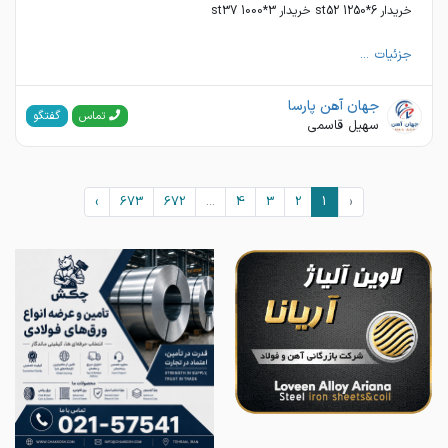
خریدار 6*1250 st52 خریدار 3*1000 st37
جزئیات ...
جهان آهن پارسا
گفتگو
تماس
سهیل قاسمی
›
673
672
...
4
3
2
1
‹