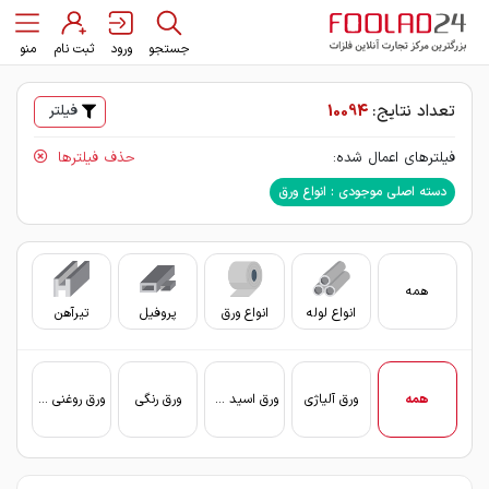
جستجو
ورود
ثبت نام
منو
تعداد نتایج:
10094
فیلتر
فیلترهای اعمال شده:
حذف فیلترها
دسته اصلی موجودی : انواع ورق
همه
انواع لوله
انواع ورق
پروفیل
تیرآهن
سای
همه
ورق آلیاژی
ورق اسید شویی
ورق رنگی
ورق روغنی (سرد)