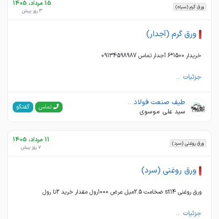
15 مرداد، 1405
ورق گرم (سیاه)
3 روز پیش
ورق گرم (آجدار)
خریدار 1500*6 آجدار تماس 09134598987
جزئیات ...
طیف صنعت فولاد . محیا فولاد نقش جهان
گفتگو
تماس
سید علی موسوی
11 مرداد، 1405
ورق روغنی (سرد)
7 روز پیش
ورق روغنی (سرد)
ورق روغنی st14 ضخامت 2.5میل عرض 1000رول مقدار خرید 2تا رول
جزئیات ...