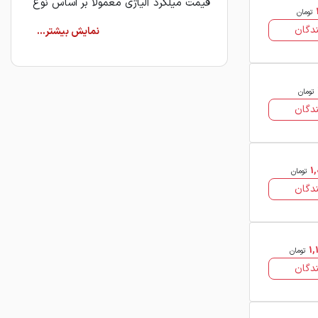
قیمت میلگرد آلیاژی معمولاً بر اساس نوع
تومان
آلیاژ، گرید فولاد، قطر میلگرد، کارخانه
دگان
تولیدکننده و شرایط بازار تعیین می‌شود.
به همین دلیل، بررسی مشخصات فنی هر
میلگرد پیش از ثبت سفارش اهمیت بالایی
تومان
دارد.
دگان
میلگرد آلیاژی
میلگرد آلیاژی از فولادهای آلیاژی و با
1
افزودن عناصر مختلفی مانند کروم،
تومان
دگان
مولیبدن، نیکل و وانادیوم تولید می‌شود.
این ترکیبات باعث افزایش استحکام،
مقاومت به سایش، تحمل حرارت و خواص
مکانیکی ویژه در مقایسه با میلگردهای
1
تومان
ساده کربنی می‌شود. به همین دلیل،
دگان
میلگرد آلیاژی در صنایع سنگین و شرایط
کاری خاص کاربرد گسترده‌ای دارد.