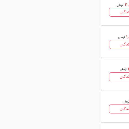
11
نکات مهم در خرید میلگرد
تومان
دگان
آلیاژی
خریداران صنعتی هنگام انتخاب میلگرد
آلیاژی به موارد زیر توجه می‌کنند:
1
تومان
دگان
گرید و نوع آلیاژ (مانند MO40، CK45،
VCN و …)
قطر و طول میلگرد
تومان
دگان
خواص مکانیکی و کاربرد صنعتی
کارخانه و برند تولیدکننده
کیفیت سطح و یکنواختی میلگرد
ومان
دگان
تطابق مشخصات فنی با استاندارد و نیاز
پروژه