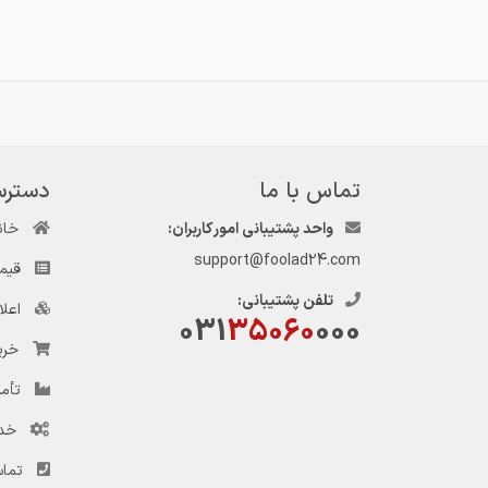
تماس با ما
دسترس
واحد پشتیبانی امور کاربران:
خان
support@foolad24.com
قیم
تلفن پشتیبانی:
اعل
031
35060
000
خری
تأمی
خد
تماس