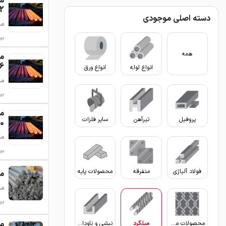
- 15
دسته اصلی موجودی
میلگرد
بروزر
همه
- 29
انواع لوله
انواع ورق
میلگرد
بروزر
پروفیل
تیرآهن
سایر فلزات
 85
میلگرد
بروزر
فولاد آلیاژی
متفرقه
محصولات پایه
میلگ
می
بروزر
محصولات مفتولی
میلگرد
نبشی و ناودانی