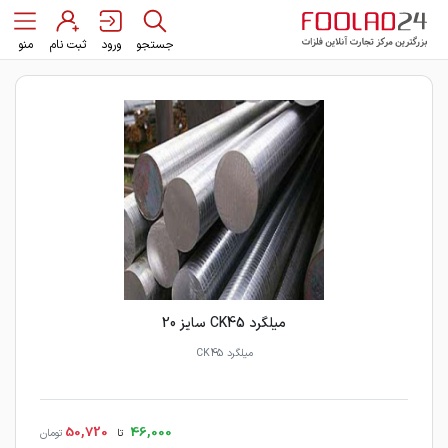
جستجو
ورود
ثبت نام
منو
میلگرد CK45 سایز 20
میلگرد CK45
50,720
46,000
تا
تومان