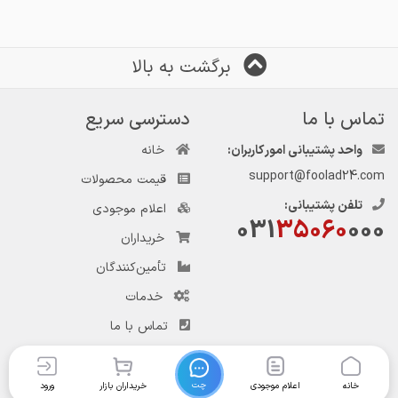
برگشت به بالا
تماس با ما
دسترسی سریع
واحد پشتیبانی امور کاربران:
خانه
support@foolad24.com
قیمت محصولات
تلفن پشتیبانی:
اعلام موجودی
031
35060
000
خریداران
تأمین‌کنندگان
خدمات
تماس با ما
چت
خانه
اعلام موجودی
خریداران بازار
ورود