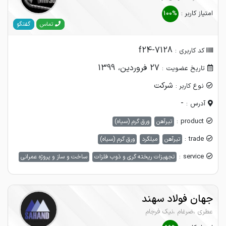
امتیاز کاربر :
100%
گفتگو
تماس
f24-7128
کد کاربری :
27 فروردین، 1399
تاریخ عضویت :
شرکت
نوع کاربر :
-
آدرس :
product :
تیرآهن
ورق گرم (سیاه)
trade :
تیرآهن
میلگرد
ورق گرم (سیاه)
service :
تجهیزات ریخته گری و ذوب فلزات
ساخت و ساز و پروژه عمرانی
جهان فولاد سهند
عطری ،ضرغام ،نیک فرجام