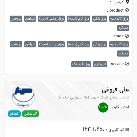
-
آدرس :
product :
ورق گالوانیزه
ورق رنگی
ورق گرم (سیاه)
ورق روغنی (سرد)
تیرآهن
پروفیل
میلگرد
trade :
ورق گالوانیزه
ورق رنگی
ورق گرم (سیاه)
ورق روغنی (سرد)
تیرآهن
پروفیل
میلگرد
service :
انبارداری
رول فرمینگ
علی فروغی
شرکت صنایع فولاد سهند آغاز (سهامی خاص)
امتیاز کاربر :
100%
گفتگو
تماس
f24-10650
کد کاربری :