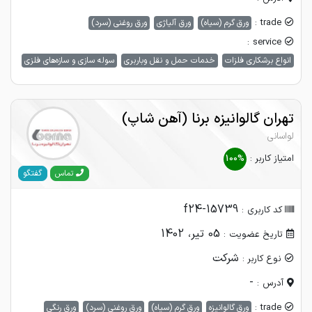
trade :
ورق گرم (سیاه)
ورق آلیاژی
ورق روغنی (سرد)
service :
انواع برشکاری فلزات
خدمات حمل و نقل وباربری
سوله سازی و سازه‌های فلزی
تهران گالوانیزه برنا (آهن شاپ)
لواسانی
امتیاز کاربر :
100%
گفتگو
تماس
f24-15739
کد کاربری :
05 تیر، 1402
تاریخ عضویت :
شرکت
نوع کاربر :
-
آدرس :
trade :
ورق گالوانیزه
ورق گرم (سیاه)
ورق روغنی (سرد)
ورق رنگی