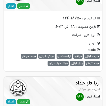
امتیاز کاربر :
99%
گفتگو
تماس
f24-18750
کد کاربری :
18 آذر، 1403
تاریخ عضویت :
شرکت
نوع کاربر :
-
آدرس :
trade :
فلزات آلیاژی
میلگرد
لوله صنعتی
میلگرد آلیاژی
فولاد سردکار
فولاد گرمکار
ورق آلیاژی
فولاد حرارت پذیر
آریا فلز حداد
امیرمحسن مردانی
امتیاز کاربر :
99%
گفتگو
تماس