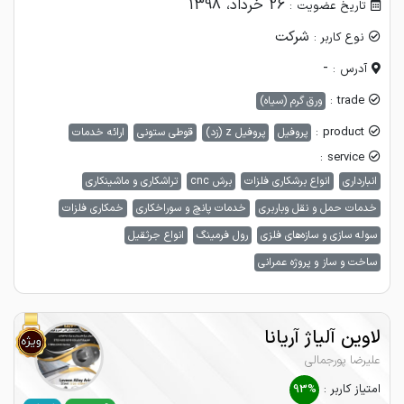
26 خرداد، 1398
تاریخ عضویت :
شرکت
نوع کاربر :
-
آدرس :
trade :
ورق گرم (سیاه)
product :
پروفیل
پروفیل z (زد)
قوطی ستونی
ارائه خدمات
service :
انبارداری
انواع برشکاری فلزات
برش cnc
تراشکاری و ماشینکاری
خدمات حمل و نقل وباربری
خدمات پانچ و سوراخکاری
خمکاری فلزات
سوله سازی و سازه‌های فلزی
رول فرمینگ
انواع جرثقیل
ساخت و ساز و پروژه عمرانی
لاوین آلیاژ آریانا
عليرضا پورجمالى
امتیاز کاربر :
93%