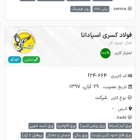
service :
برش cnc
رول فرمینگ
فولاد کسری اسپادانا
کمال لطیف کار
امتیاز کاربر :
100%
گفتگو
تماس
f24-664
کد کاربری :
29 آبان، 1397
تاریخ عضویت :
شرکت
نوع کاربر :
-
آدرس :
trade :
ورق گرم (سیاه)
ورق روغنی (سرد)
ورق گالوانیزه
ورق اسید شویی
ورق قلع اندود (تین پلیت)
ورق رنگی
شمش و تختال
پروفیل z (زد)