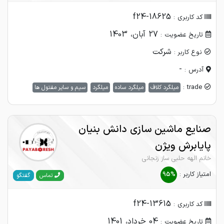
f24-18625
کد کاربری :
27 آبان، 1403
تاریخ عضویت :
شرکت
نوع کاربر :
-
آدرس :
trade :
میلگرد کلاف
میلگرد ساده
میلگرد
سیم و سایر مفتول ها
صنایع ماشین سازی دانش بنیان
پایابرش ویژن
خانم الهه حلبی ساز زنجانی
امتیاز کاربر :
95%
گفتگو
تماس
f24-13615
کد کاربری :
04 خرداد، 1401
تاریخ عضویت :