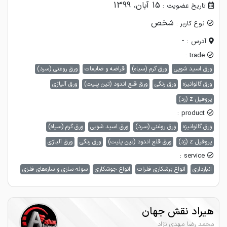
15 آبان، 1399
تاریخ عضویت :
شخص
نوع کاربر :
-
آدرس :
trade :
ورق اسید شویی
ورق گرم (سیاه)
قراضه و ضایعات
ورق روغنی (سرد)
ورق گالوانیزه
ورق رنگی
ورق قلع اندود (تین پلیت)
ورق آلیاژی
پروفیل z (زد)
product :
ورق گالوانیزه
ورق روغنی (سرد)
ورق اسید شویی
ورق گرم (سیاه)
پروفیل z (زد)
ورق قلع اندود (تین پلیت)
ورق رنگی
ورق آلیاژی
service :
انبارداری
انواع برشکاری فلزات
انواع جوشکاری
سوله سازی و سازه‌های فلزی
هیراد نقش جهان
محمد رضا مهدی نژاد