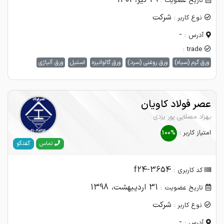
29 تیر، 1401
تاریخ عضویت :
شرکت
نوع کاربر :
-
آدرس :
trade :
ورق گرم (سیاه)
ورق روغنی (سرد)
ورق گالوانیزه
استیل
ورق آلیاژی
عصر فولاد کاویان
بهزاد مصلایی پور یزدی
امتیاز کاربر :
100%
گفتگو
تماس
f24-3654
کد کاربری :
31 اردیبهشت، 1398
تاریخ عضویت :
شرکت
نوع کاربر :
-
آدرس :