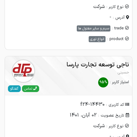
شرکت
نوع کاربر :
-
آدرس :
trade :
سیم و سایر مفتول ها
product :
انواع توری
ناجی توسعه تجارت پارسا
حسینی
امتیاز کاربر :
95%
گفتگو
تماس
f24-14430
کد کاربری :
02 آبان، 1401
تاریخ عضویت :
شرکت
نوع کاربر :
-
آدرس :