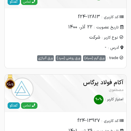
گفتگو
تماس
f24-12813
کد کاربری :
22 آذر، 1400
تاریخ عضویت :
شرکت
نوع کاربر :
-
آدرس :
trade :
ورق گرم (سیاه)
ورق روغنی (سرد)
ورق آلیاژی
آکام فولاد پرگاس
مصطفوی
امتیاز کاربر :
90%
گفتگو
تماس
f24-13927
کد کاربری :