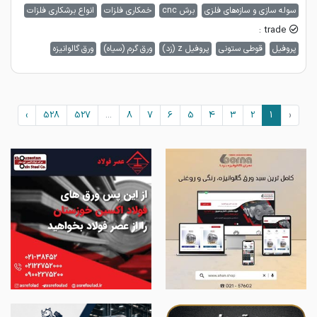
سوله سازی و سازه‌های فلزی
برش cnc
خمکاری فلزات
انواع برشکاری فلزات
trade :
پروفیل
قوطی ستونی
پروفیل z (زد)
ورق گرم (سیاه)
ورق گالوانیزه
›
528
527
...
8
7
6
5
4
3
2
1
‹