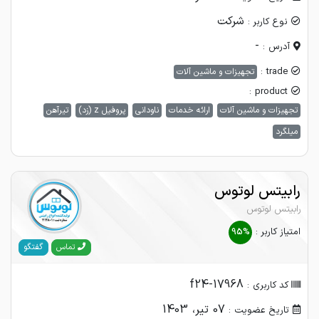
شرکت
نوع کاربر :
-
آدرس :
trade :
تجهیزات و ماشین آلات
product :
تجهیزات و ماشین آلات
ارائه خدمات
ناودانی
پروفیل z (زد)
تیرآهن
میلگرد
رابیتس لوتوس
رابیتس لوتوس
امتیاز کاربر :
95%
گفتگو
تماس
f24-17968
کد کاربری :
07 تیر، 1403
تاریخ عضویت :