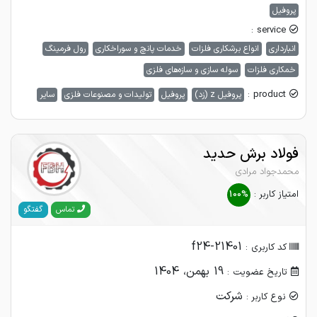
پروفیل
service :
انبارداری
انواع برشکاری فلزات
خدمات پانچ و سوراخکاری
رول فرمینگ
خمکاری فلزات
سوله سازی و سازه‌های فلزی
product :
پروفیل z (زد)
پروفیل
تولیدات و مصنوعات فلزی
سایر
فولاد برش حدید
محمدجواد مرادی
امتیاز کاربر :
100%
گفتگو
تماس
f24-21401
کد کاربری :
19 بهمن، 1404
تاریخ عضویت :
شرکت
نوع کاربر :