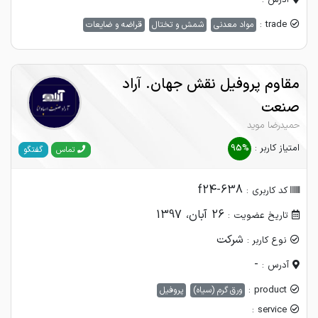
trade :
مواد معدنی
شمش و تختال
قراضه و ضایعات
مقاوم پروفیل نقش جهان. آراد
صنعت
حمیدرضا موید
امتیاز کاربر :
95%
گفتگو
تماس
f24-638
کد کاربری :
26 آبان، 1397
تاریخ عضویت :
شرکت
نوع کاربر :
-
آدرس :
product :
ورق گرم (سیاه)
پروفیل
service :