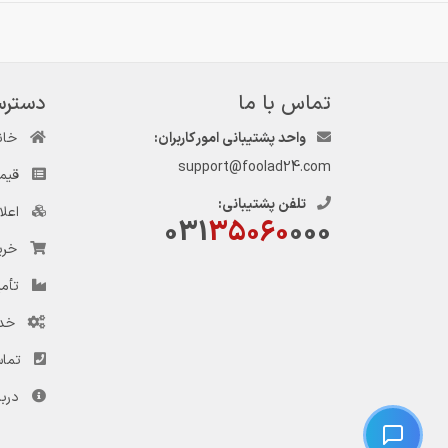
تماس با ما
دسترس
واحد پشتیبانی امور کاربران:
خان
support@foolad24.com
قیم
تلفن پشتیبانی:
اعل
031
35060
000
خری
تأمی
خد
تماس
دربا