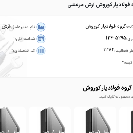
ه فولادیار کوروش آرش مرعشی
گروه فولادیار کوروش
آرش 
کت:
نام مدیرعامل:
-
f24-5295
ری:
شناسه ملی:
-
1382
از فعالیت:
کد اقتصادی:
-
ثبت:
روه فولادیار کوروش
محصولات کلیک کنید.
قوطی(ستونی)60*60
قوطی(ستونی)60*60
قوطی(ستونی)60*60