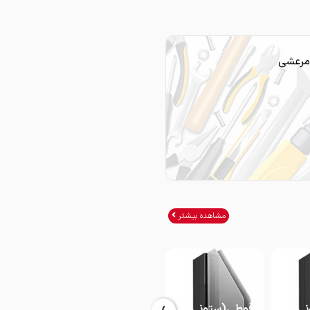
مرعشی
مشاهده بیشتر
قوطی(ستونی)60*60
قوطی(ستونی)60*60