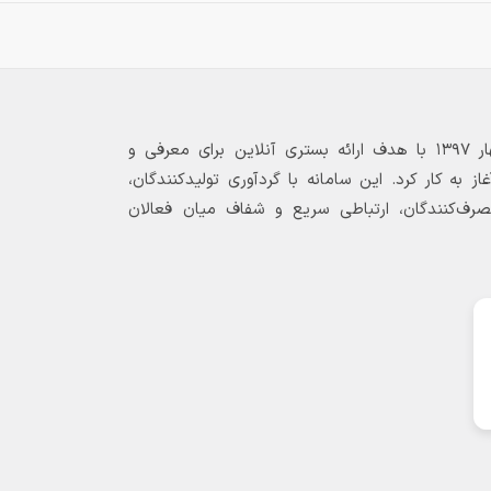
بازارگاه الکترونیکی فولاد ۲۴ از بهار ۱۳۹۷ با هدف ارائه بستری آنلاین برای معرفی و
 به کار کرد. این سامانه با گردآوری تولیدکنندگان،
مصرف‌کنندگان، ارتباطی سریع و شفاف میان فعالان
✅ https://fouladyargroup.com/?
//www.instagram.com/fouladyar.group?
igsh=MThreHg3ZTFzM3l4Mw==