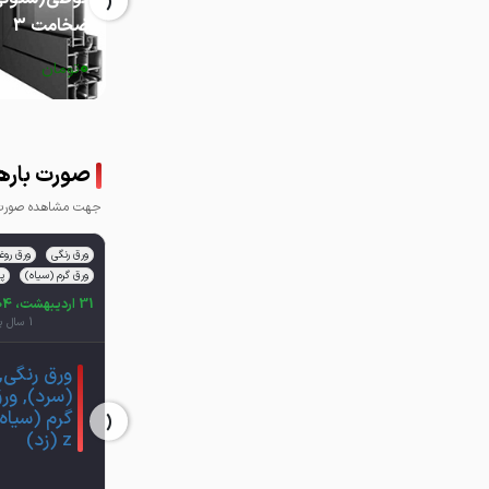
‹
ضخامت 3
0
تومان
صورت بارها
جهت مشاهده صورت ب
ورق رنگی
ورق روغ
ورق گرم (سیاه)
پ
31 اردیبهشت، 1404
1 سال پیش
ورق رنگی,
(سرد), ورق
‹
گرم (سیاه)
z (زد)