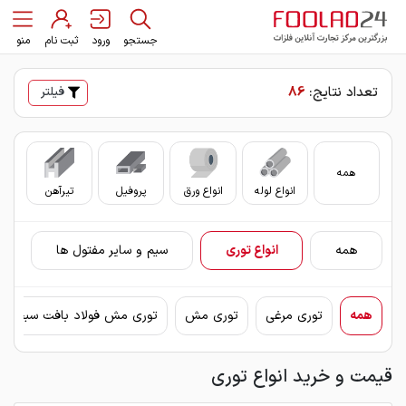
جستجو
ورود
ثبت نام
منو
تعداد نتایج:
86
فیلتر
همه
انواع لوله
انواع ورق
پروفیل
تیرآهن
سای
همه
انواع توری
سیم و سایر مفتول ها
همه
توری مرغی
توری مش
توری مش فولاد بافت سبحان
قیمت و خرید انواع توری