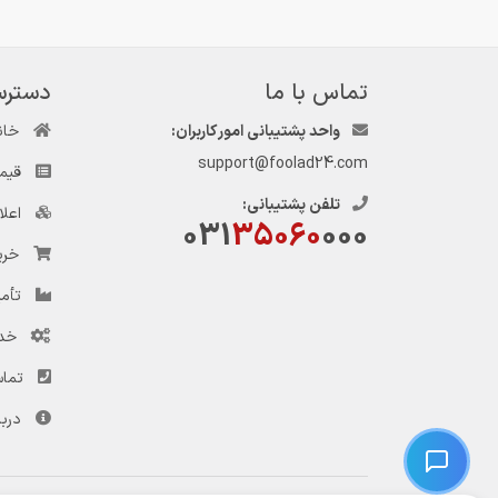
تماس با ما
دسترس
واحد پشتیبانی امور کاربران:
خان
support@foolad24.com
قیم
تلفن پشتیبانی:
اعل
031
35060
000
خری
تأمی
خد
تماس
دربا