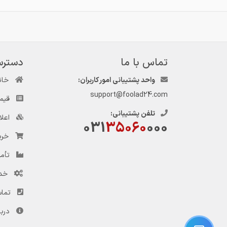
تماس با ما
دسترس
واحد پشتیبانی امور کاربران:
خان
support@foolad24.com
قیم
تلفن پشتیبانی:
اعل
031
35060
000
خری
تأمی
خد
تماس
دربا