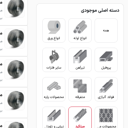
میل
دسته اصلی موجودی
می
بروزر
همه
میل
انواع لوله
انواع ورق
می
بروزر
می
پروفیل
تیرآهن
سایر فلزات
می
بروزر
می
فولاد آلیاژی
متفرقه
محصولات پایه
می
بروزر
می
محصولات مفتولی
میلگرد
نبشی و ناودانی