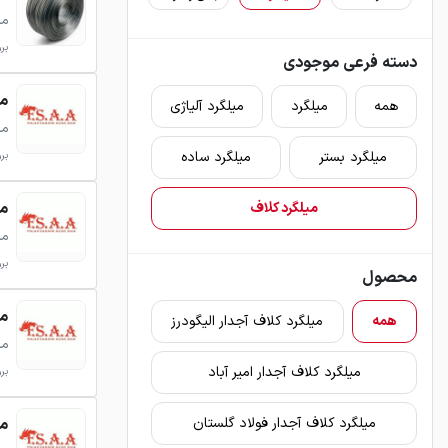
می
بروزر
دسته فرعی موجودی
میل
همه
میلگرد
میلگرد آلیاژی
می
میلگرد بستر
میلگرد ساده
بروزر
میل
میلگرد کلاف
می
بروزر
محصول
میل
همه
میلگرد کلاف آجدار الیگودرز
می
میلگرد کلاف آجدار امیر آباد
بروزر
میل
میلگرد کلاف آجدار فولاد گلستان