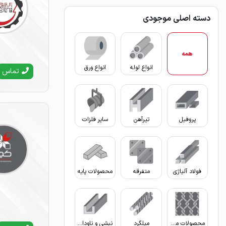
دسته اصلی موجودی
همه
انواع لوله
انواع ورق
تماس
پروفیل
تیرآهن
سایر فلزات
فولاد آلیاژی
متفرقه
محصولات پایه
محصولات مفتولی
میلگرد
نبشی و ناودانی