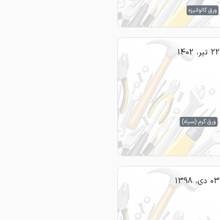
ورق گالوانیزه
22 تیر، 1402
ورق گرم (سیاه)
03 دی، 1398