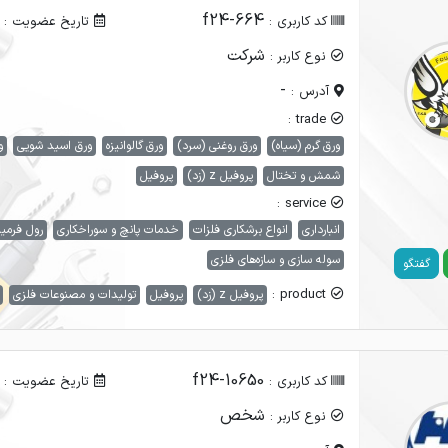
f24-664
کد کاربری :
تاریخ عضویت :
شرکت
نوع کاربر :
-
آدرس :
trade :
ورق گرم (سیاه)
ورق روغنی (سرد)
ورق گالوانیزه
ورق اسید شویی
و
شمش و تختال
پروفیل z (زد)
پروفیل
service :
انبارداری
انواع برشکاری فلزات
خدمات پانچ و سوراخکاری
رول فرمی
سوله سازی و سازه‌های فلزی
گفتگو
product :
پروفیل z (زد)
پروفیل
تولیدات و مصنوعات فلزی
f24-10650
کد کاربری :
تاریخ عضویت :
شخص
نوع کاربر :