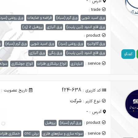
-
آدرس :
trade :
ورق اسید شویی
ورق گرم (سیاه)
قراضه و ضایعات
ورق روغنی (سرد
ورق قلع اندود (تین پلیت)
ورق آلیاژی
پروفیل z (زد)
product :
ورق گالوانیزه
ورق روغنی (سرد)
ورق اسید شویی
ورق گرم (سیاه)
پ
ورق قلع اندود (تین پلیت)
ورق رنگی
ورق آلیاژی
گفتگو
service :
انبارداری
انواع برشکاری فلزات
انواع جوشکاری
سوله 
f24-638
کد کاربری :
تاریخ عضویت :
شرکت
نوع کاربر :
-
آدرس :
product :
ورق گرم (سیاه)
پروفیل
service :
سوله سازی و سازه‌های فلزی
برش cnc
خمکاری فلزات