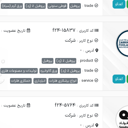
گفتگو
trade :
پروفیل
قوطی ستونی
پروفیل z (زد)
ورق گرم (سیاه)
f24-15837
کد کاربری :
تاریخ عضویت :
شرکت
نوع کاربر :
-
آدرس :
product :
پروفیل z (زد)
پروفیل
trade :
پروفیل z (زد)
ورق گالوانیزه
تولیدات و مصنوعات فلزی
گفتگو
service :
انواع برشکاری فلزات
انبارداری
خمکاری فلزات
f24-5764
کد کاربری :
تاریخ عضویت :
شرکت
نوع کاربر :
-
آدرس :