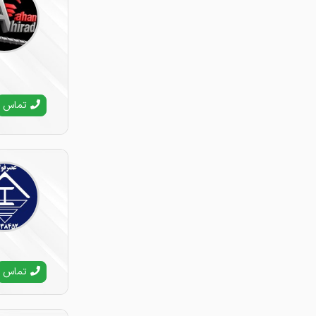
کرمانشاه
كردستان
كرمان
كهگيلويه وبويراحمد
گلستان
تماس
گيلان
لرستان
مازندران
مرکزي
هرمزگان
همدان
يزد
تماس