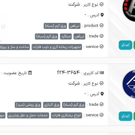
شرکت
نوع کاربر :
-
آدرس :
product :
تیرآهن
ورق گرم (سیاه)
trade :
تیرآهن
میلگرد
ورق گرم (سیاه)
گفتگو
service :
تجهیزات ریخته گری و ذوب فلزات
ساخت و ساز و پروژه
f24-3654
کد کاربری :
تاریخ عضویت :
شرکت
نوع کاربر :
-
آدرس :
trade :
ورق گرم (سیاه)
ورق آلیاژی
ورق روغنی (سرد)
service :
انواع برشکاری فلزات
خدمات حمل و نقل وباربری
سول
گفتگو