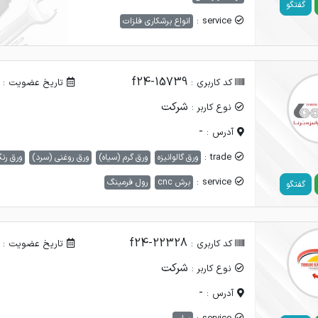
گفتگو
service :
انواع برشکاری فلزات
f24-15739
کد کاربری :
تاریخ عضویت :
شرکت
نوع کاربر :
-
آدرس :
trade :
ورق گالوانیزه
ورق گرم (سیاه)
ورق روغنی (سرد)
ورق رن
service :
برش cnc
رول فرمینگ
گفتگو
f24-22328
کد کاربری :
تاریخ عضویت :
شرکت
نوع کاربر :
-
آدرس :