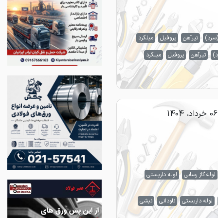
(سرد)
تیرآهن
پروفیل
میلگرد
د)
تیرآهن
پروفیل
میلگرد
06 خرداد، 1404
لوله گاز رسانی
لوله داربستی
لوله داربستی
ناودانی
نبشی