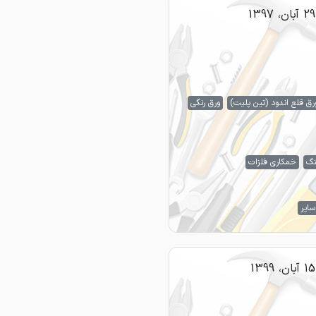
29 آبان، 1397
رق قلع اندود (تین پلیت)
ورق رنگی
نگ
خمکاری فلزات
سایر
15 آبان، 1399