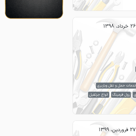
26 خرداد، 1398
دمات حمل و نقل وباربری
ی
رول فرمینگ
انواع جرثقیل
27 فروردین، 1399