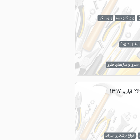
)
ورق گالوانیزه
ورق رنگی
روفیل z (زد)
سازی و سازه‌های فلزی
26 آبان، 1397
انواع برشکاری فلزات