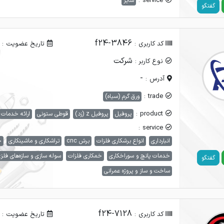
service :
سایر
گفتگو
f24-3846
کد کاربری :
تاریخ عضویت :
شرکت
نوع کاربر :
-
آدرس :
trade :
ورق گرم (سیاه)
product :
پروفیل
پروفیل z (زد)
قوطی ستونی
ارائه خدمات
service :
انبارداری
انواع برشکاری فلزات
برش cnc
تراشکاری و ماشینکاری
خ
خدمات پانچ و سوراخکاری
خمکاری فلزات
سوله سازی و سازه‌های فلز
گفتگو
ساخت و ساز و پروژه عمرانی
f24-7128
کد کاربری :
تاریخ عضویت :