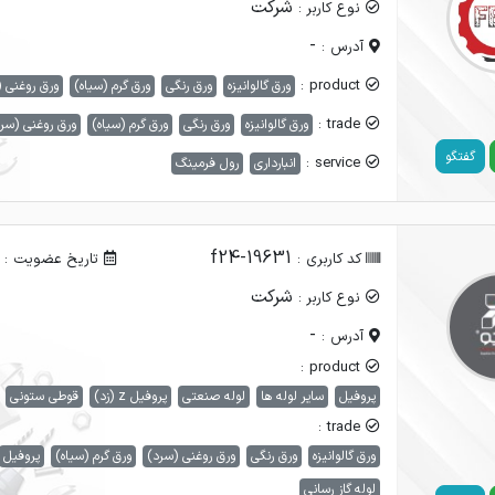
شرکت
نوع کاربر :
-
آدرس :
product :
ورق گالوانیزه
ورق رنگی
ورق گرم (سیاه)
ورق روغنی 
trade :
ورق گالوانیزه
ورق رنگی
ورق گرم (سیاه)
ورق روغنی (سر
گفتگو
service :
انبارداری
رول فرمینگ
f24-19631
کد کاربری :
تاریخ عضویت :
شرکت
نوع کاربر :
-
آدرس :
product :
پروفیل
سایر لوله ها
لوله صنعتی
پروفیل z (زد)
قوطی ستونی
trade :
ورق گالوانیزه
ورق رنگی
ورق روغنی (سرد)
ورق گرم (سیاه)
پروفیل
لوله گاز رسانی