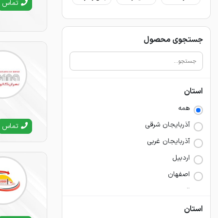
تماس
جستجوی محصول
استان
همه
آذربايجان شرقي
تماس
آذربايجان غربي
اردبيل
اصفهان
البرز
ايلام
استان