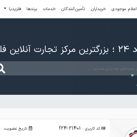
اعلام موجودی
خریداران
تأمین‌کنندگان
خدمات
برندها
فلزپدیا
ارت آنلاین فلزات
f24-21401
کد کاربری :
تاریخ عضویت :