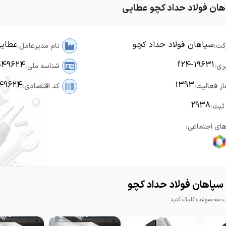
هان فولاد حداد کچو عطایی
سپاهان فولاد حداد کچو
عطای
کت:
نام مدیرعامل:
049624
f24-19631
ری:
شناسه ملی:
49624
1393
از فعالیت:
کد اقتصادی:
2938
ثبت:
ای اجتماعی:
سپاهان فولاد حداد کچو
محصولات کلیک کنید.