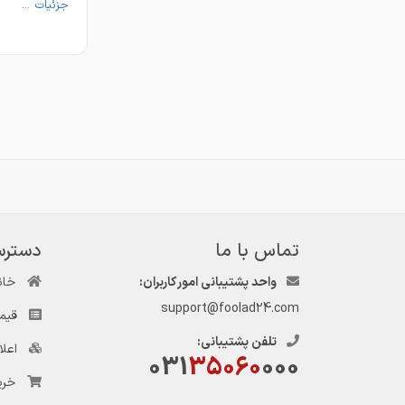
جزئیات ...
لینک کانال تلگرام
لینک کانال روبیک
d_hadad_kachoo
تماس با ما
دسترس
واحد پشتیبانی امور کاربران:
خان
support@foolad24.com
قیم
تلفن پشتیبانی:
اعل
031
35060
000
خری