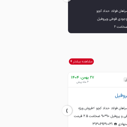
لینک کانال تلگرام:
مشاهده بیشتر
لینک کانال روبیکا
27 بهمن، 1404
08 بهمن، 1404
ل
ورق گالوانیزه
6 ماه پیش
رای مشاوره و راهنمایی در مورد خرید لطفا با ما
6 ماه پیش
/rubika.ir/sepahn_foolad_hadad_kachoo
روفیل
ورق گالوانیزه
›
اهان فولاد حداد کچو ⚡️فروش ویژه
خرید گالوانیزه ضخامت 50و 60 درجه 2
قوطی و پروفیل 90*90 ضخامت 2.5 قیمت
09130379008
دی ☎️ 031-31306969