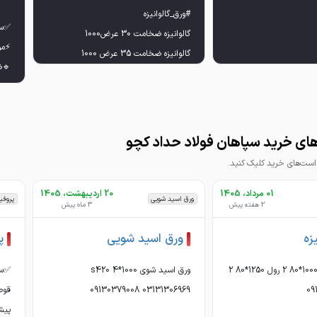
ای خرید سپاهان فولاد حداد کچو
ت‌های خرید کلیک کنید.
01 مرداد، 1405
20 اردیبهشت، 1405
ورق اسید شویی
پروفی
2 هفته پیش
3 ماه پیش
☑️ ب
زه
ورق اسید شویی
پ
خریدار گالوانیزه 1000*80 2 رول 1250*80 2
ورق اسید شوی 1000*4 s420
✅سپ
هنمایی در مورد خرید لطفا با ما تماس
09130379008 03131306969
پیشنها