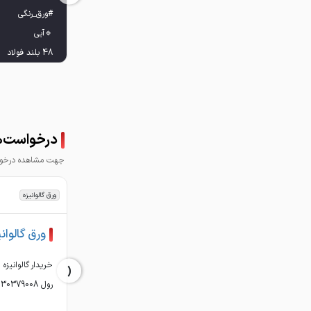
درخواست‌ه
جهت مشاهده درخواس
ورق گالوانیزه
ورق گالوانی
‹
برای مشاوره و را
رول 09130379008