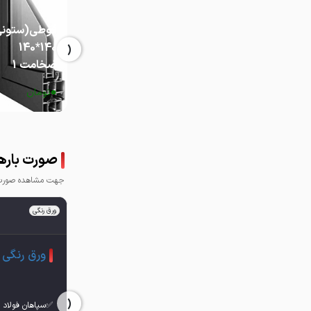
قوطی(ستونی
‹
140*140
ضخامت 1
0
تومان
صورت بارها
جهت مشاهده صورت ب
ورق رنگی
ورق رنگی
‹