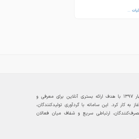
جزئیات ...
 کانال تلگرام:
یات ...
 کانال روبیکا
https://rubika.ir/sepahn_foolad_hadad_kac
بازارگاه الکترونیکی فولاد ۲۴ از بهار ۱۳۹۷ با هدف ارائه بستری آنلاین برای معرفی و
 به کار کرد. این سامانه با گردآوری تولیدکنندگان،
مصرف‌کنندگان، ارتباطی سریع و شفاف میان فعالان