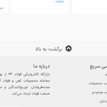
جزئیات ...
لینک
جزئ
:
لینک
hoo
ا
https://rubika.ir/sepahn_foola
برگشت به بالا
ی سریع
درباره ما
🔹 کرکره سینوسی، ذوزنقه،برش تخت، شادولاین،
ه
معامله محصولات آهن و فولاد آغاز
ت محصولات
☑️ برای مشاوره و راهنمایی در مورد خرید لطفا با ما
عمده‌فروشان، توزیع‌کنندگان و 
ام موجودی
صنعت فولاد ایجاد می‌کند.
داران