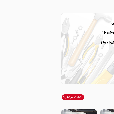
ی
14004
140040
مشاهده بیشتر