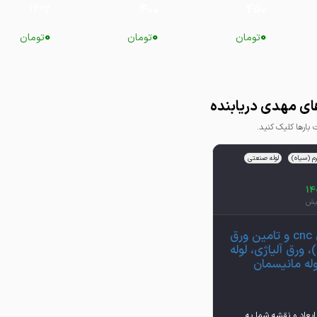
2*12
400
450
0
0
0
تومان
تومان
تومان
ای مهدی دریابنده
ارها کلیک کنید.
م (سیاه)
لوله صنعتی
برش کاری cnc و تامین ورق
، ورق آلیاژی، لوله
له مانیسمان
اری cnc با ابعاد و نقشه شما به