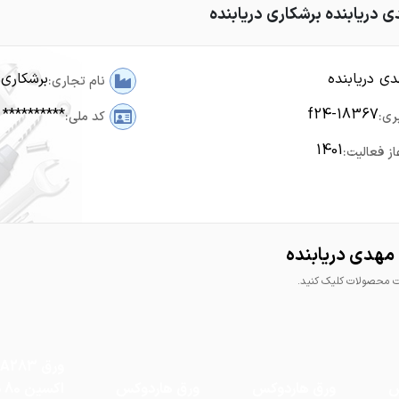
 دریابنده برشکاری دریابنده
ی دریابنده
برشکاری 
نام تجاری:
**********
f24-18367
ری:
کد ملی:
1401
از فعالیت:
مهدی دریابنده
محصولات کلیک کنید.
ورق A283
س
ورق هاردوکس
ورق هاردوکس
اک