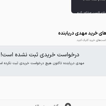
ژی اکسین -مبارکه - آتیه
ای خرید مهدی دریابنده
ت‌های خرید کلیک کنید.
درخواست خریدی ثبت نشده است!
• ورق آلیاژی ST37، ST52، A516،
مهدی دریابنده تاکنون هیچ درخواست خریدی ثبت نکرده اس
 CNC طبق ابعاد و طرح دلخواه