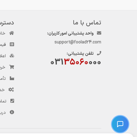
تماس با ما
دسترس
واحد پشتیبانی امور کاربران:
خان
support@foolad24.com
قیم
تلفن پشتیبانی:
اعل
031
35060
000
خری
تأمی
خد
تماس
دربا