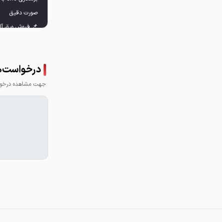
📌 فروش ورق آلیا
درخواست‌ه
جهت مشاهده درخواس
• برش
📲 تلگرام: t.me/FD03VKhJU99iOTUx