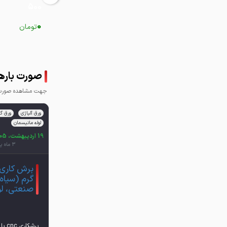
500
0
تومان
صورت باره
جهت مشاهده صورت ب
ورق آلیاژی
ورق گر
لوله مانیسمان
19 اردیبهشت، 1405
3 ماه پیش
گرم (سیاه)
صنعتی، لو
برشک