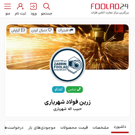
جستجو
ورود
ثبت نام
منو
اشتراک
دنبال کردن
گزارش
گفتگو
تماس
زرین فولاد شهریاری
حبیب اله شهریاری
داشبورد
مشخصات
قیمت محصولات
موجودی‌های بار
درخواست‌های 