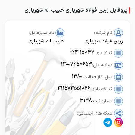
پروفایل زرین فولاد شهریاری حبیب اله شهریاری
نام شرکت:
نام مدیرعامل:
زرین فولاد شهریاری
حبیب اله شهریاری
f24-15837
کد کاربری:
14007458653
شناسه ملی:
1380
سال آغاز فعالیت:
411574551866
کد اقتصادی:
3138
شماره ثبت:
شبکه های اجتماعی: