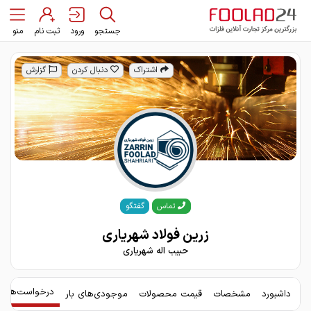
جستجو
ورود
ثبت نام
منو
اشتراک
دنبال کردن
گزارش
گفتگو
تماس
زرین فولاد شهریاری
حبیب اله شهریاری
درخواست‌های 
داشبورد
مشخصات
قیمت محصولات
موجودی‌های بار