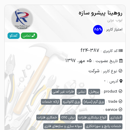
روهینا پیشرو سازه
ایوب عزتی
امتیاز کاربر :
85%
گفتگو
تماس
f24-387
کد کاربری :
05 مهر، 1397
تاریخ عضویت :
شرکت
نوع کاربر :
-
آدرس :
product :
پروفیل
نبشی
فلزات غیر آهنی
trade :
ورق گرم (سیاه)
ورق گالوانیزه
ارائه خدمات
service :
انبارداری
انواع برشکاری فلزات
برش cnc
خمکاری فلزات
خدمات پانچ و سوراخکاری
سوله سازی و سازه‌های فلزی