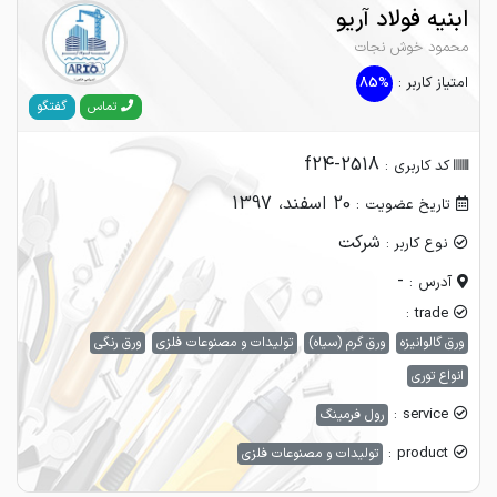
ابنیه فولاد آریو
محمود خوش نجات
امتیاز کاربر :
85%
گفتگو
تماس
f24-2518
کد کاربری :
20 اسفند، 1397
تاریخ عضویت :
شرکت
نوع کاربر :
-
آدرس :
trade :
ورق گالوانیزه
ورق گرم (سیاه)
تولیدات و مصنوعات فلزی
ورق رنگی
انواع توری
service :
رول فرمینگ
product :
تولیدات و مصنوعات فلزی