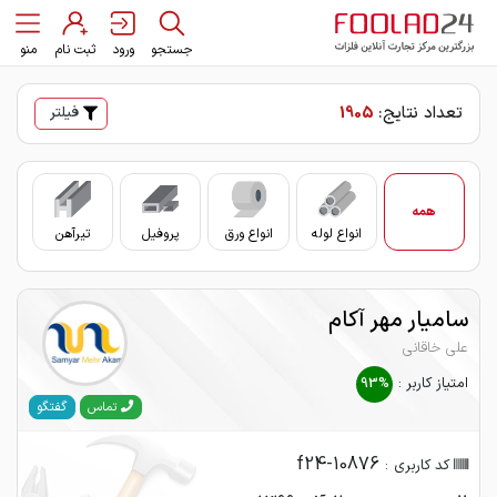
جستجو
ورود
ثبت نام
منو
تعداد نتایج:
1905
فیلتر
همه
انواع لوله
انواع ورق
پروفیل
تیرآهن
سای
سامیار مهر آکام
علی خاقانی
امتیاز کاربر :
93%
گفتگو
تماس
f24-10876
کد کاربری :