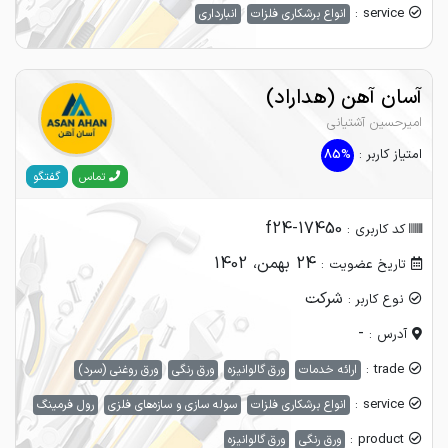
service :
انواع برشکاری فلزات
انبارداری
آسان آهن (هداراد)
امیرحسین آشتیانی
امتیاز کاربر :
85%
گفتگو
تماس
f24-17450
کد کاربری :
24 بهمن، 1402
تاریخ عضویت :
شرکت
نوع کاربر :
-
آدرس :
trade :
ارائه خدمات
ورق گالوانیزه
ورق رنگی
ورق روغنی (سرد)
service :
انواع برشکاری فلزات
سوله سازی و سازه‌های فلزی
رول فرمینگ
product :
ورق رنگی
ورق گالوانیزه