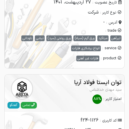
27 اردیبهشت، 1401
تاریخ عضویت :
شرکت
نوع کاربر :
-
آدرس :
trade :
تیرآهن
میلگرد
ورق گرم (سیاه)
ورق روغنی (سرد)
نبشی
ناودانی
service :
انواع برشکاری فلزات
product :
فلزات غیر آهنی
توان ایستا فولاد آریا
سید مهدی خداشناس
امتیاز کاربر :
88%
گفتگو
تماس
f24-1126
کد کاربری :