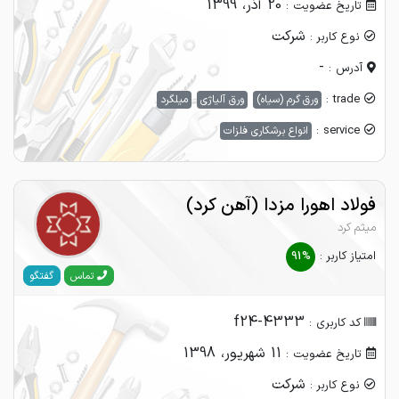
20 آذر، 1399
تاریخ عضویت :
شرکت
نوع کاربر :
-
آدرس :
trade :
ورق گرم (سیاه)
ورق آلیاژی
میلگرد
service :
انواع برشکاری فلزات
فولاد اهورا مزدا (آهن کرد)
میثم کرد
امتیاز کاربر :
91%
گفتگو
تماس
f24-4333
کد کاربری :
11 شهریور، 1398
تاریخ عضویت :
شرکت
نوع کاربر :