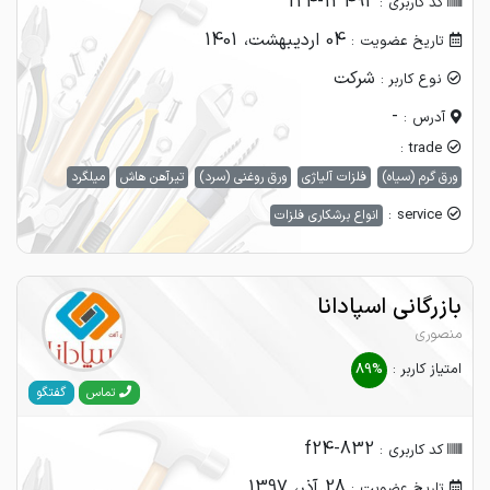
f24-13492
کد کاربری :
04 اردیبهشت، 1401
تاریخ عضویت :
شرکت
نوع کاربر :
-
آدرس :
trade :
ورق گرم (سیاه)
فلزات آلیاژی
ورق روغنی (سرد)
تیرآهن هاش
میلگرد
service :
انواع برشکاری فلزات
بازرگانی اسپادانا
منصوری
امتیاز کاربر :
89%
گفتگو
تماس
f24-832
کد کاربری :
28 آذر، 1397
تاریخ عضویت :