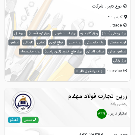
شرکت
نوع کاربر :
-
آدرس :
trade :
ورق روغنی (سرد)
ورق گالوانیزه
ورق اسید شویی
ورق گرم (سیاه)
پروفیل
لوله صنعتی
لوله داربستی
لوله مبلی
انواع توری
نبشی
ناودانی
تیرآهن
تیرآهن هاش
فلزات آلیاژی
ورق قلع اندود (تین پلیت)
لوله مانیسمان
ورق رنگی
service :
انواع برشکاری فلزات
زرین تجارت فولاد مهفام
رحمتی زاده
امتیاز کاربر :
89%
گفتگو
تماس