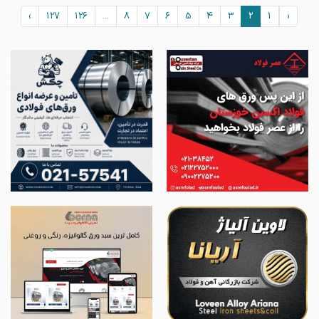
›
127
126
...
8
7
6
5
4
3
2
1
‹