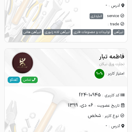
-
آدرس :
service :
انبارداری
trade :
تیرآهن
تولیدات و مصنوعات فلزی
تیرآهن لانه زنبوری
تیرآهن هاش
فاطمه تبار
تجارت ورق نیکان
امتیاز کاربر :
90%
گفتگو
تماس
f24-10945
کد کاربری :
06 دی، 1399
تاریخ عضویت :
شخص
نوع کاربر :
-
آدرس :