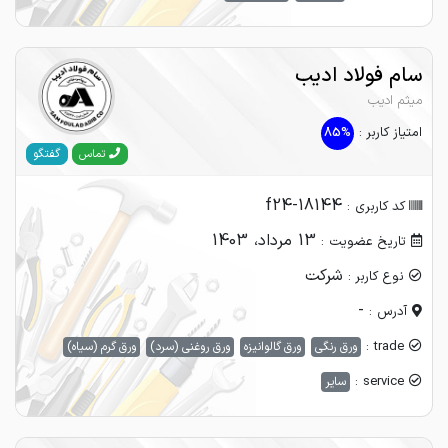
سام فولاد ادیب
میثم ادیب
امتیاز کاربر :
85%
گفتگو
تماس
f24-18144
کد کاربری :
13 مرداد، 1403
تاریخ عضویت :
شرکت
نوع کاربر :
-
آدرس :
trade :
ورق رنگی
ورق گالوانیزه
ورق روغنی (سرد)
ورق گرم (سیاه)
service :
سایر