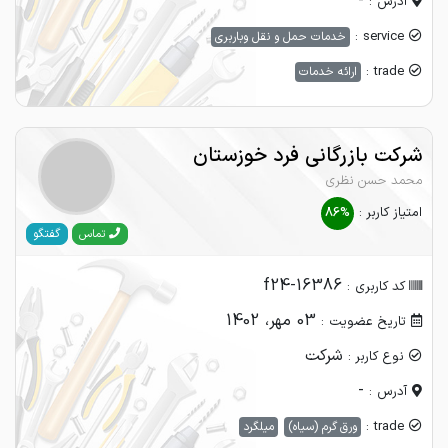
-
آدرس :
service :
خدمات حمل و نقل وباربری
trade :
ارائه خدمات
شرکت بازرگانی فرد خوزستان
محمد حسن نظری
امتیاز کاربر :
86%
گفتگو
تماس
f24-16386
کد کاربری :
03 مهر، 1402
تاریخ عضویت :
شرکت
نوع کاربر :
-
آدرس :
trade :
ورق گرم (سیاه)
میلگرد