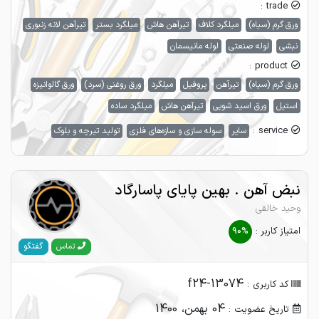
trade :
ورق گرم (سیاه)
میلگرد کلاف
تیرآهن هاش
میلگرد بستر
تیرآهن لانه زنبوری
نبشی
لوله صنعتی
لوله مانیسمان
product :
ورق گرم (سیاه)
تیرآهن
پروفیل
میلگرد
ورق روغنی (سرد)
ورق گالوانیزه
استیل
ورق اسید شویی
تیرآهن هاش
میلگرد ساده
service :
سایر
سوله سازی و سازه‌های فلزی
تولید تیرچه و بلوک
نبض آهن . بهین پایای پاسارگاد
وحید خالقی
امتیاز کاربر :
90%
گفتگو
تماس
f24-13074
کد کاربری :
04 بهمن، 1400
تاریخ عضویت :