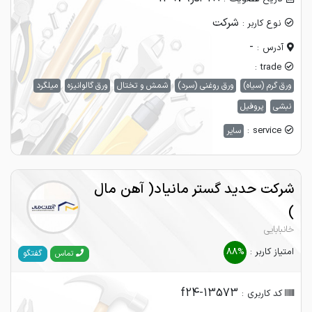
شرکت
نوع کاربر :
-
آدرس :
trade :
ورق گرم (سیاه)
ورق روغنی (سرد)
شمش و تختال
ورق گالوانیزه
میلگرد
نبشی
پروفیل
service :
سایر
شرکت حدید گستر مانیاد( آهن مال
)
خانبابایی
امتیاز کاربر :
88%
گفتگو
تماس
f24-13573
کد کاربری :