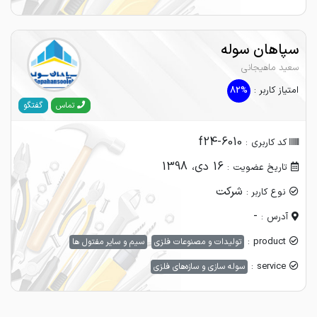
سپاهان سوله
سعید ماهیجانی
امتیاز کاربر :
82%
گفتگو
تماس
f24-6010
کد کاربری :
16 دی، 1398
تاریخ عضویت :
شرکت
نوع کاربر :
-
آدرس :
product :
تولیدات و مصنوعات فلزی
سیم و سایر مفتول ها
service :
سوله سازی و سازه‌های فلزی