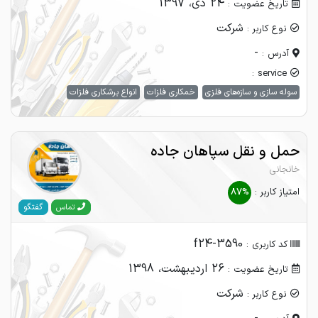
24 دی، 1397
تاریخ عضویت :
شرکت
نوع کاربر :
-
آدرس :
service :
سوله سازی و سازه‌های فلزی
خمکاری فلزات
انواع برشکاری فلزات
حمل و نقل سپاهان جاده
خانجانی
امتیاز کاربر :
87%
گفتگو
تماس
f24-3590
کد کاربری :
26 اردیبهشت، 1398
تاریخ عضویت :
شرکت
نوع کاربر :