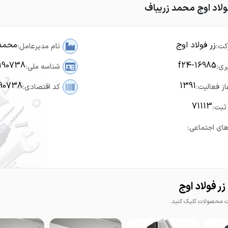
ولاد اوج محمد زريباف
زر فولاد اوج
محمد 
کت:
نام مدیرعامل:
1190738
f24-16985
ری:
شناسه ملی:
190738
1391
از فعالیت:
کد اقتصادی:
71113
ثبت:
ای اجتماعی:
ر فولاد اوج
محصولات کلیک کنید.