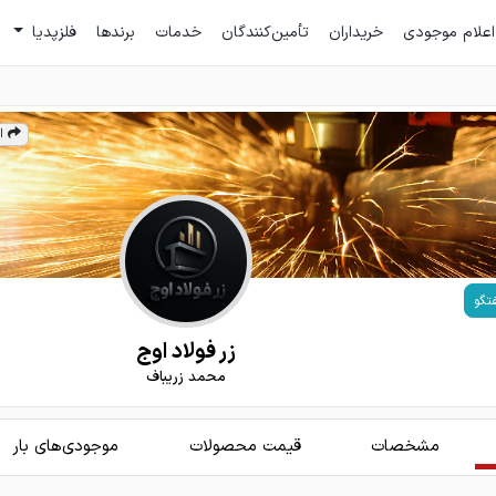
اعلام موجودی
خریداران
تأمین‌کنندگان
خدمات
برندها
فلزپدیا
ا
تگو
زر فولاد اوج
محمد زريباف
مشخصات
قیمت محصولات
موجودی‌های بار