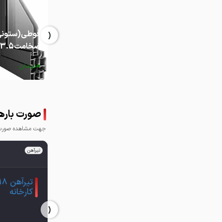
‹
ضخامت3.5
0
تومان
صورت بارها
جهت مشاهده صورت ب
تیرآهن
کارخانه
‹