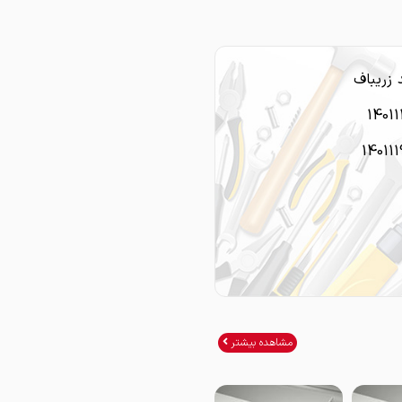
زريباف
1401
14011
مشاهده بیشتر