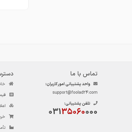
تماس با ما
دسترس
واحد پشتیبانی امور کاربران:
خان
support@foolad24.com
قیم
تلفن پشتیبانی:
اعل
031
35060
000
خری
تأمی