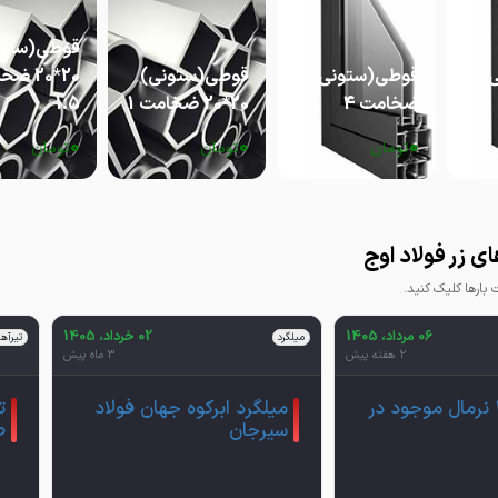
قوطی(ستون
قوطی(ستونی)60*60
قوطی(ستونی)60*60
قوطی(ستونی)
20*20 
ضخامت 4
20*20 ضخامت 1
1.5
0
0
0
تومان
تومان
تومان
ی زر فولاد اوج
ارها کلیک کنید.
06 مرداد، 1405
02 خرداد، 1405
میلگرد
تیرآه
2 هفته پیش
3 ماه پیش
تیرآهن 18 نرمال موجود در
میلگرد ابرکوه جهان فولاد
ت
سیرجان
ط