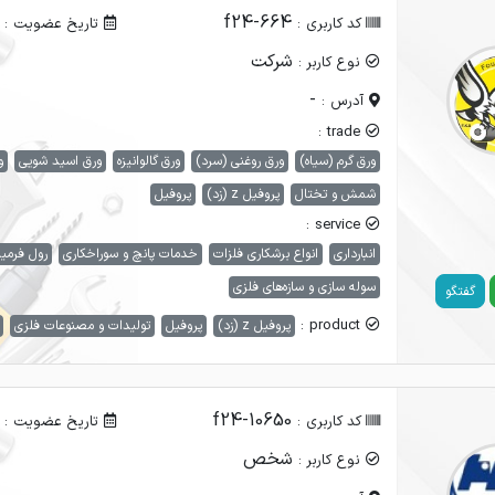
f24-664
کد کاربری :
تاریخ عضویت :
شرکت
نوع کاربر :
-
آدرس :
trade :
ورق گرم (سیاه)
ورق روغنی (سرد)
ورق گالوانیزه
ورق اسید شویی
و
شمش و تختال
پروفیل z (زد)
پروفیل
service :
انبارداری
انواع برشکاری فلزات
خدمات پانچ و سوراخکاری
رول فرمی
سوله سازی و سازه‌های فلزی
گفتگو
product :
پروفیل z (زد)
پروفیل
تولیدات و مصنوعات فلزی
f24-10650
کد کاربری :
تاریخ عضویت :
شخص
نوع کاربر :