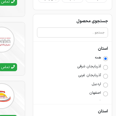
تماس
جستجوی محصول
استان
همه
آذربايجان شرقي
تماس
آذربايجان غربي
اردبيل
اصفهان
البرز
ايلام
استان