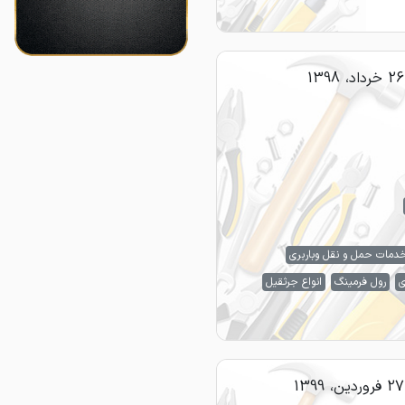
26 خرداد، 1398
دمات حمل و نقل وباربری
ی
رول فرمینگ
انواع جرثقیل
27 فروردین، 1399