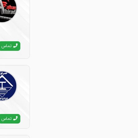
کرمانشاه
كردستان
كرمان
كهگيلويه وبويراحمد
گلستان
تماس
گيلان
لرستان
مازندران
مرکزي
هرمزگان
همدان
يزد
تماس