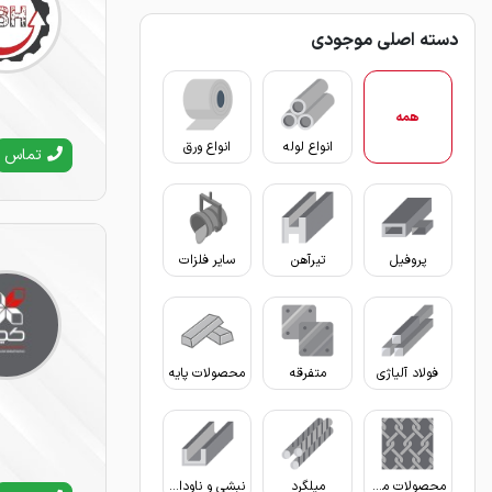
دسته اصلی موجودی
همه
انواع لوله
انواع ورق
تماس
پروفیل
تیرآهن
سایر فلزات
فولاد آلیاژی
متفرقه
محصولات پایه
محصولات مفتولی
میلگرد
نبشی و ناودانی