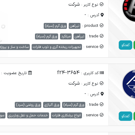
شرکت
نوع کاربر :
-
آدرس :
product :
تیرآهن
ورق گرم (سیاه)
trade :
تیرآهن
میلگرد
ورق گرم (سیاه)
گفتگو
service :
تجهیزات ریخته گری و ذوب فلزات
ساخت و ساز و پروژه
f24-3654
کد کاربری :
تاریخ عضویت :
شرکت
نوع کاربر :
-
آدرس :
trade :
ورق گرم (سیاه)
ورق آلیاژی
ورق روغنی (سرد)
service :
انواع برشکاری فلزات
خدمات حمل و نقل وباربری
سول
گفتگو