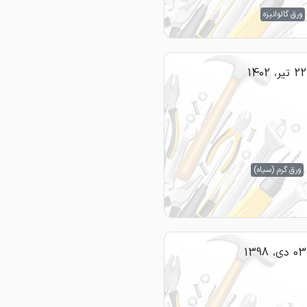
ورق گالوانیزه
22 تیر، 1402
ورق گرم (سیاه)
03 دی، 1398