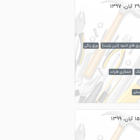
29 آبان، 1397
رق قلع اندود (تین پلیت)
ورق رنگی
نگ
خمکاری فلزات
سایر
15 آبان، 1399