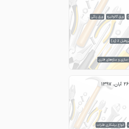
)
ورق گالوانیزه
ورق رنگی
روفیل z (زد)
سازی و سازه‌های فلزی
26 آبان، 1397
انواع برشکاری فلزات