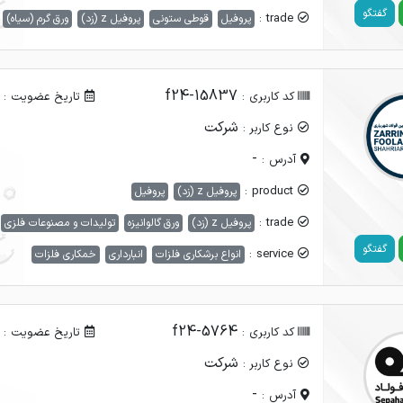
گفتگو
trade :
پروفیل
قوطی ستونی
پروفیل z (زد)
ورق گرم (سیاه)
f24-15837
کد کاربری :
تاریخ عضویت :
شرکت
نوع کاربر :
-
آدرس :
product :
پروفیل z (زد)
پروفیل
trade :
پروفیل z (زد)
ورق گالوانیزه
تولیدات و مصنوعات فلزی
گفتگو
service :
انواع برشکاری فلزات
انبارداری
خمکاری فلزات
f24-5764
کد کاربری :
تاریخ عضویت :
شرکت
نوع کاربر :
-
آدرس :