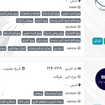
-
آدرس :
trade :
ورق اسید شویی
ورق گرم (سیاه)
قراضه و ضایعات
ورق روغنی (سرد
ورق قلع اندود (تین پلیت)
ورق آلیاژی
پروفیل z (زد)
product :
ورق گالوانیزه
ورق روغنی (سرد)
ورق اسید شویی
ورق گرم (سیاه)
پ
ورق قلع اندود (تین پلیت)
ورق رنگی
ورق آلیاژی
گفتگو
service :
انبارداری
انواع برشکاری فلزات
انواع جوشکاری
سوله 
f24-638
کد کاربری :
تاریخ عضویت :
شرکت
نوع کاربر :
-
آدرس :
product :
ورق گرم (سیاه)
پروفیل
service :
سوله سازی و سازه‌های فلزی
برش cnc
خمکاری فلزات