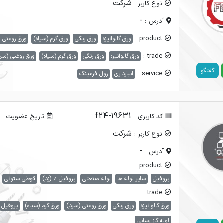
شرکت
نوع کاربر :
-
آدرس :
product :
ورق گالوانیزه
ورق رنگی
ورق گرم (سیاه)
ورق روغنی 
trade :
ورق گالوانیزه
ورق رنگی
ورق گرم (سیاه)
ورق روغنی (سر
گفتگو
service :
انبارداری
رول فرمینگ
f24-19631
کد کاربری :
تاریخ عضویت :
شرکت
نوع کاربر :
-
آدرس :
product :
پروفیل
سایر لوله ها
لوله صنعتی
پروفیل z (زد)
قوطی ستونی
trade :
ورق گالوانیزه
ورق رنگی
ورق روغنی (سرد)
ورق گرم (سیاه)
پروفیل
لوله گاز رسانی