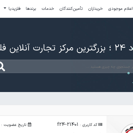
اعلام موجودی
خریداران
تأمین‌کنندگان
خدمات
برندها
فلزپدیا
ارت آنلاین فلزات
f24-21401
کد کاربری :
تاریخ عضویت :