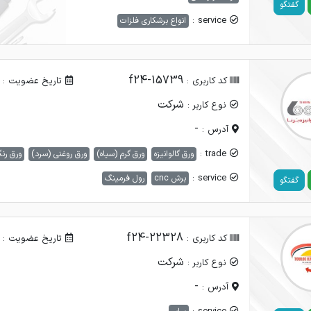
گفتگو
service :
انواع برشکاری فلزات
f24-15739
کد کاربری :
تاریخ عضویت :
شرکت
نوع کاربر :
-
آدرس :
trade :
ورق گالوانیزه
ورق گرم (سیاه)
ورق روغنی (سرد)
ورق رن
service :
برش cnc
رول فرمینگ
گفتگو
f24-22328
کد کاربری :
تاریخ عضویت :
شرکت
نوع کاربر :
-
آدرس :