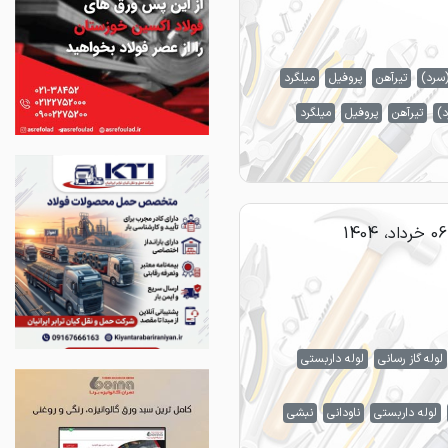
(سرد)
تیرآهن
پروفیل
میلگرد
د)
تیرآهن
پروفیل
میلگرد
06 خرداد، 1404
لوله گاز رسانی
لوله داربستی
لوله داربستی
ناودانی
نبشی