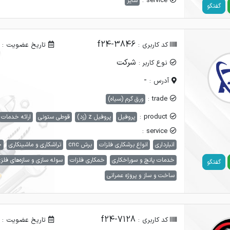
service :
سایر
گفتگو
f24-3846
کد کاربری :
تاریخ عضویت :
شرکت
نوع کاربر :
-
آدرس :
trade :
ورق گرم (سیاه)
product :
پروفیل
پروفیل z (زد)
قوطی ستونی
ارائه خدمات
service :
انبارداری
انواع برشکاری فلزات
برش cnc
تراشکاری و ماشینکاری
خ
خدمات پانچ و سوراخکاری
خمکاری فلزات
سوله سازی و سازه‌های فلز
گفتگو
ساخت و ساز و پروژه عمرانی
f24-7128
کد کاربری :
تاریخ عضویت :