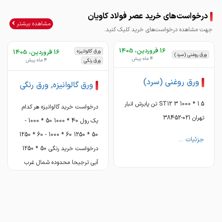
درخواست‌های خرید عصر فولاد کاویان
مشاهده بیشتر
جهت مشاهده درخواست‌های خرید کلیک کنید.
✳️سیاه ، روغنی ، اسید , رنگی ,
16 فروردین، 1405
ورق گالوانیزه
16 فروردین، 1405
ورق روغنی (سرد)
4 ماه پیش
4 ماه پیش
ورق رنگی
ورق روغنی (سرد)
ورق گالوانیزه, ورق رنگی
1.5 * 1000 ST12 3 تن پابرش انبار
درخواست خرید گالوانیزه هر کدام
تهران 021-38452
یک رول 40 * 1000 50 * 1000 -
50 * 1250 60 * 1000 - 60 * 1250
جزئیات ...
درخواست خرید رنگی 50 * 1250
🛒
آبی ترجیحا محدوده شمال غرب
http://ble.ir/join/23Mes685mf.
مثل تبریز و ...
جزئیات ...
🛒 http://rubika.ir/Asrefoulad.