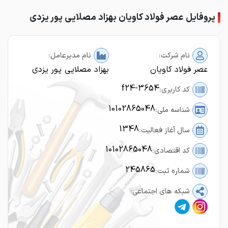
پروفایل عصر فولاد کاویان بهزاد مصلایی پور یزدی
نام شرکت:
نام مدیرعامل:
عصر فولاد کاویان
بهزاد مصلایی پور یزدی
f24-3654
کد کاربری:
10102865048
شناسه ملی:
1348
سال آغاز فعالیت:
10102865048
کد اقتصادی:
245865
شماره ثبت:
شبکه های اجتماعی: