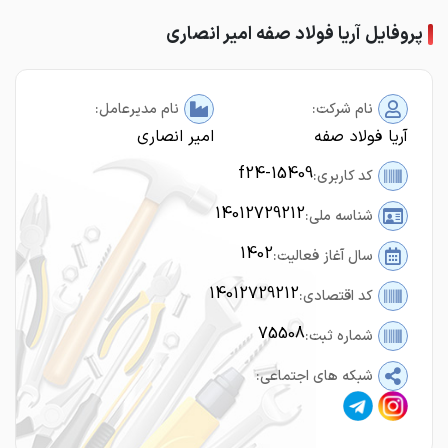
پروفایل آریا فولاد صفه امیر انصاری
نام شرکت:
نام مدیرعامل:
آریا فولاد صفه
امیر انصاری
f24-15409
کد کاربری:
14012729212
شناسه ملی:
1402
سال آغاز فعالیت:
14012729212
کد اقتصادی:
75508
شماره ثبت:
شبکه های اجتماعی: