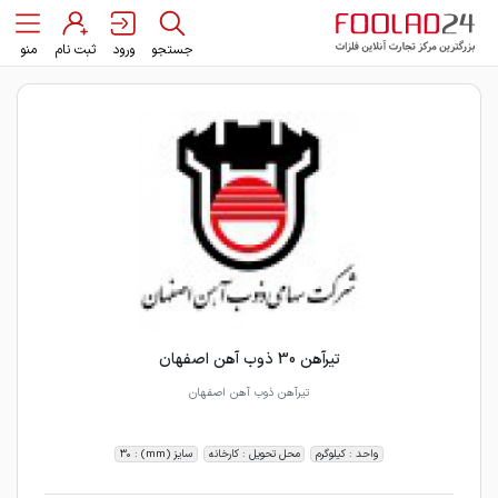
جستجو
ورود
ثبت نام
منو
تیرآهن 30 ذوب آهن اصفهان
تیرآهن ذوب آهن اصفهان
واحد : کیلوگرم
محل تحویل : کارخانه
سایز (mm) : 30