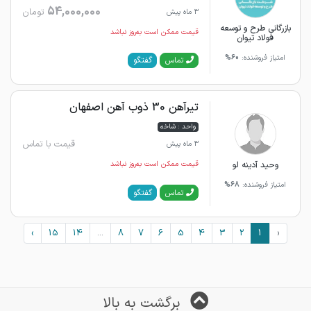
54,000,000
تومان
3 ماه پیش
بازرگانی طرح و توسعه
قیمت ممکن است به‌روز نباشد
فولاد تیوان
امتیاز فروشنده:
60%
گفتگو
تماس
تیرآهن 30 ذوب آهن اصفهان
واحد : شاخه
قیمت با تماس
3 ماه پیش
وحید آدینه لو
قیمت ممکن است به‌روز نباشد
امتیاز فروشنده:
68%
گفتگو
تماس
›
15
14
...
8
7
6
5
4
3
2
1
‹
برگشت به بالا