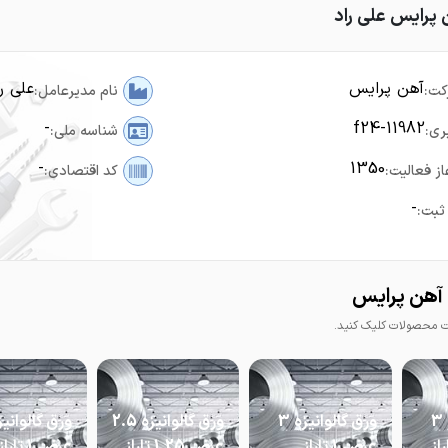
 پرایس علی راد
آهن پرایس
علی را
کت:
نام مدیرعامل:
-
f24-11982
ری:
شناسه ملی:
-
1350
از فعالیت:
کد اقتصادی:
-
ثبت:
آهن پرایس
محصولات کلیک کنید.
ورق گالوانیزه 3
ورق گالوانیزه 3
ورق گالوانیزه 2.5
1. تاراز
عرض 1 تاراز
عرض 1.25 تاراز
عرض 1 تاراز