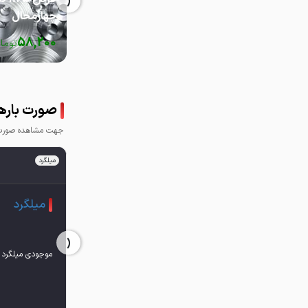
‹
چهارمحال
58,200
توما
صورت باره
جهت مشاهده صورت ب
میلگرد
میلگرد
‹
موجودی میلگرد 