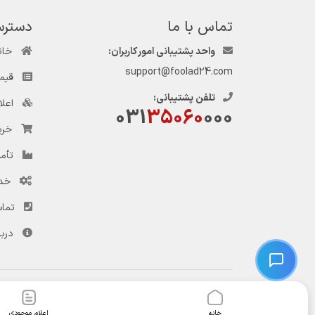
تماس با ما
دسترس
واحد پشتیبانی امور کاربران:
خان
support@foolad24.com
قیم
تلفن پشتیبانی:
اعل
031
35060
000
خری
تأمی
خد
تماس
دربا
© کلیه حقوق این وب‌سایت و سرویس‌های آن متعلق به سامانه فولاد ۲۴ است.
خانه
اعلام موجودی