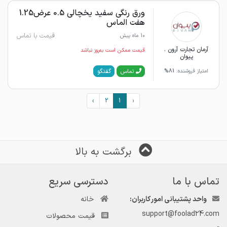
ورق رنگی سفید یخچالی 0.5 عرض1.25
هفت الماس
قیمت با تماس
10 ماه پیش
آرمان تجارت آرون .
قیمت ممکن است به‌روز نباشد
پیوان
گفتگو
تماس
امتیاز فروشنده:
81%
›
2
1
‹
برگشت به بالا
تماس با ما
دسترسی سریع
واحد پشتیبانی امور کاربران:
خانه
support@foolad24.com
قیمت محصولات