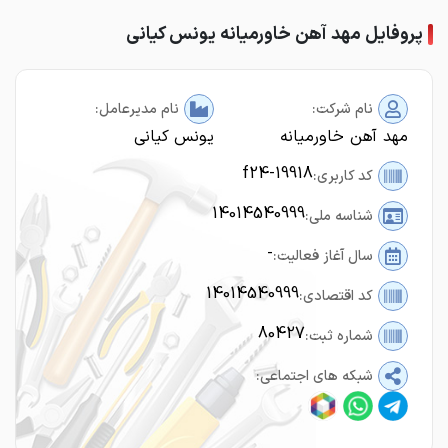
پروفایل مهد آهن خاورمیانه یونس کیانی
نام شرکت:
نام مدیرعامل:
مهد آهن خاورمیانه
یونس کیانی
f24-19918
کد کاربری:
14014540999
شناسه ملی:
-
سال آغاز فعالیت:
14014540999
کد اقتصادی:
80427
شماره ثبت:
شبکه های اجتماعی: