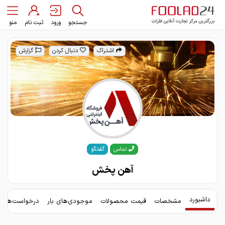
جستجو
ورود
ثبت نام
منو
اشتراک
دنبال کردن
گزارش
گفتگو
تماس
آهن پخش
داشبورد
مشخصات
قیمت محصولات
موجودی‌های بار
درخواست‌های 