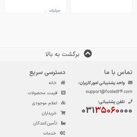
کارشناسان فروش در تلگرام و ایتا
جزئیات ...
☎️ 031 34038000
☎️ 031 34038000
برگشت به بالا
تماس با ما
دسترسی سریع
واحد پشتیبانی امور کاربران:
خانه
support@foolad24.com
قیمت محصولات
تلفن پشتیبانی:
اعلام موجودی
031
35060
000
خریداران
تأمین‌کنندگان
خدمات