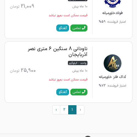
21,009
تومان
10 ماه پیش
فولادخاورمیانه
قیمت ممکن است به‌روز نباشد
امتیاز فروشنده:
59%
گفتگو
تماس
ناودانی 8 سنگین 6 متری نصر
آذربایجان
واحد : کیلوگرم
25,900
تومان
10 ماه پیش
آداک فلز خاورمیانه
قیمت ممکن است به‌روز نباشد
امتیاز فروشنده:
72%
گفتگو
تماس
›
2
1
‹