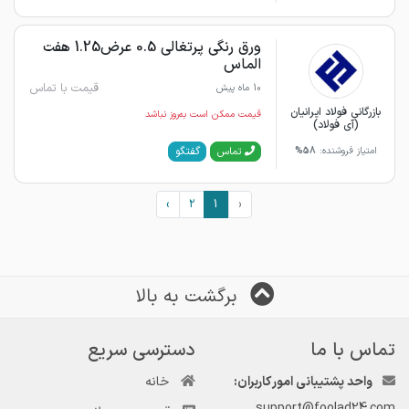
ورق رنگی پرتغالی 0.5 عرض1.25 هفت
الماس
قیمت با تماس
10 ماه پیش
بازرگانی فولاد ایرانیان
قیمت ممکن است به‌روز نباشد
(آی فولاد)
گفتگو
تماس
امتیاز فروشنده:
58%
›
2
1
‹
برگشت به بالا
تماس با ما
دسترسی سریع
واحد پشتیبانی امور کاربران:
خانه
support@foolad24.com