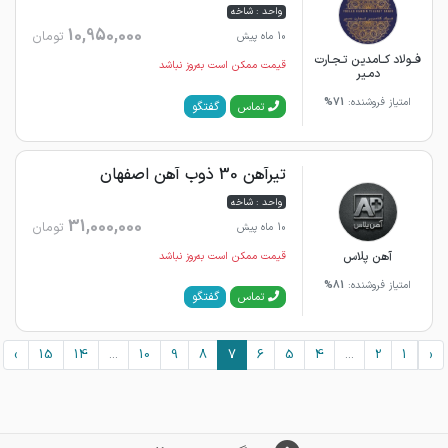
واحد : شاخه
10,950,000
تومان
10 ماه پیش
فــولاد کــامدین تـجـارت
قیمت ممکن است به‌روز نباشد
دمـیر
امتیاز فروشنده:
71%
گفتگو
تماس
تیرآهن 30 ذوب آهن اصفهان
واحد : شاخه
31,000,000
تومان
10 ماه پیش
آهن پلاس
قیمت ممکن است به‌روز نباشد
امتیاز فروشنده:
81%
گفتگو
تماس
›
15
14
...
10
9
8
7
6
5
4
...
2
1
‹