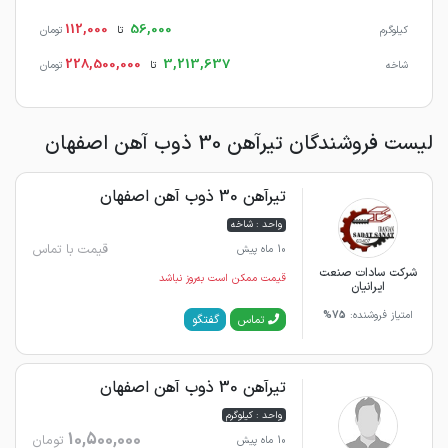
112,000
56,000
کیلوگرم
تا
تومان
228,500,000
3,213,637
شاخه
تا
تومان
لیست فروشندگان تیرآهن 30 ذوب آهن اصفهان
تیرآهن 30 ذوب آهن اصفهان
واحد : شاخه
قیمت با تماس
10 ماه پیش
شرکت سادات صنعت
قیمت ممکن است به‌روز نباشد
ایرانیان
امتیاز فروشنده:
75%
گفتگو
تماس
تیرآهن 30 ذوب آهن اصفهان
واحد : کیلوگرم
10,500,000
تومان
10 ماه پیش