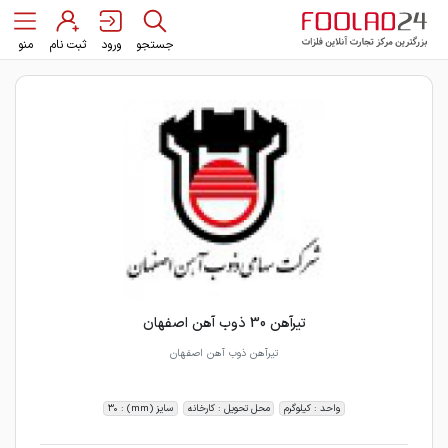
جستجو
ورود
ثبت نام
منو
تیرآهن 30 ذوب آهن اصفهان
تیرآهن ذوب آهن اصفهان
واحد : کیلوگرم
محل تحویل : کارخانه
سایز (mm) : 30