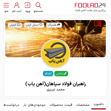
جستجو
ورود
ثبت نام
منو
اشتراک
دنبال کردن
گزارش
گفتگو
تماس
راهبران فولاد سپاهان(آهن یاب)
محمد تبریزی
داشبورد
مشخصات
قیمت محصولات
موجودی‌های بار
درخواست‌های 