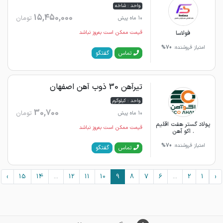
واحد : شاخه
15,450,000
تومان
10 ماه پیش
فولاسا
قیمت ممکن است به‌روز نباشد
امتیاز فروشنده:
70%
گفتگو
تماس
تیرآهن 30 ذوب آهن اصفهان
واحد : کیلوگرم
30,700
تومان
10 ماه پیش
پولاد گستر هفت اقلیم
قیمت ممکن است به‌روز نباشد
. اکو آهن
امتیاز فروشنده:
70%
گفتگو
تماس
›
15
14
...
12
11
10
9
8
7
6
...
2
1
‹