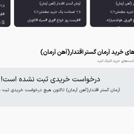
#قیمت روز انواع #ورق #سیاه #کاویان
📢 
یلوگرم ورق فولادمبارکه
ی خرید آرمان گستر اقتدار(آهن آرمان)
📢 قیمت روز هر کیلوگرم ورق کاویان (شیت)
ت‌های خرید کلیک کنید.
درخواست خریدی ثبت نشده است!
آرمان گستر اقتدار(آهن آرمان) تاکنون هیچ درخواست خریدی ثبت ن
🔸 ضخامت 20mm عرض 125:
🔸ورق 15 میل (سایز 1.5×6): 350.000
🔸 ضخامت 25mm عرض 125: