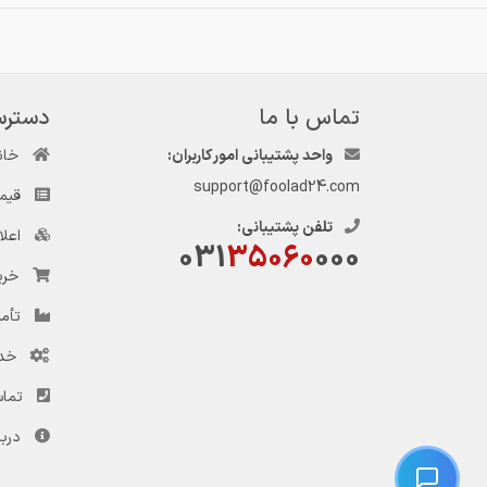
📢 قیمت روز هر ک
تماس با ما
دسترس
واحد پشتیبانی امور کاربران:
خان
support@foolad24.com
قیم
تلفن پشتیبانی:
اعل
031
35060
000
خری
تأمی
خد
تماس
دربا