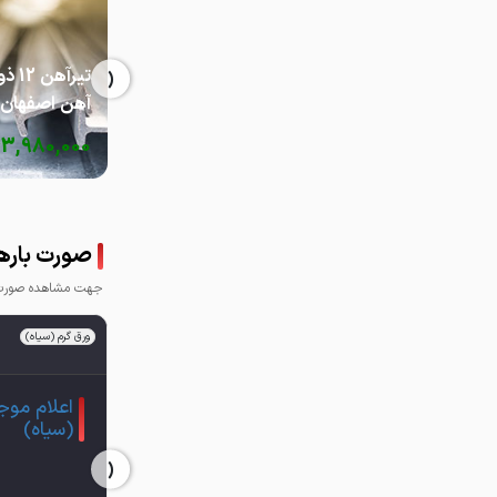
‹
تیرآهن 
آهن اصفهان
3,980,000
ت
صورت بارها
جهت مشاهده صورت ب
ورق گرم (سیاه)
اعلام موج
(سیاه)
‹