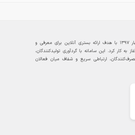
@AhanArmanPrice🆔 کانال قیمت روز
📢قیمت روز ناودانی استاندارد (اروپا) انبار
ام
بازارگاه الکترونیکی فولاد ۲۴ از بهار ۱۳۹۷ با هدف ارائه بستری آنلاین برای معرفی و
🔸 سایز 6.5 بال 42B (شاخه 85 کیلویی):
 به کار کرد. این سامانه با گردآوری تولیدکنندگان،
مصرف‌کنندگان، ارتباطی سریع و شفاف میان فعالان
🔸 سایز 8 بال 45B (شاخه 104 کیلویی):
🔸 سایز 10 بال 50B (شاخه 127 کیلویی):
🔸 سایز 12 بال 55B (شاخه 160 کیلویی):
🔸 سایز 14 بال 60B (شاخه 192 کیلویی):
🔸 سایز 16 بال 65B (شاخه 225 کیلویی):