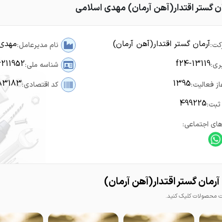
ان گستر اقتدار(آهن آرمان) مهدی اسلامی
آرمان گستر اقتدار(آهن آرمان)
مهدی 
کت:
نام مدیرعامل:
6211952
f24-13119
ری:
شناسه ملی:
83183
1395
از فعالیت:
کد اقتصادی:
499225
ثبت:
ای اجتماعی:
رمان گستر اقتدار(آهن آرمان)
محصولات کلیک کنید.