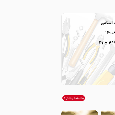
اسلامی
1400
4115166
مشاهده بیشتر