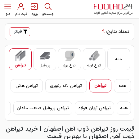
جستجو
ورود
ثبت نام
منو
تعداد نتایج:
9
فیلتر
همه
انواع لوله
انواع ورق
پروفیل
تیرآهن
سای
همه
تیرآهن
تیرآهن لانه زنبوری
تیرآهن هاش
همه
تیرآهن آریان فولاد
تیرآهن پروفیل صنعت ماهان
تیرآ
قیمت روز تیرآهن ذوب آهن اصفهان | خرید تیرآهن
ذوب آهن اصفهان با بهترین قیمت