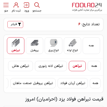
جستجو
ورود
ثبت نام
منو
تعداد نتایج:
6
فیلتر
همه
انواع لوله
انواع ورق
پروفیل
تیرآهن
سای
همه
تیرآهن
تیرآهن لانه زنبوری
تیرآهن هاش
همه
تیرآهن آریان فولاد
تیرآهن پروفیل صنعت ماهان
تیرآ
قیمت تیرآهن فولاد یزد (احرامیان) امروز