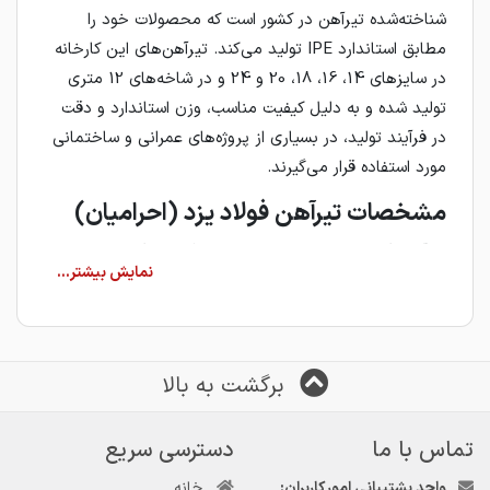
شناخته‌شده تیرآهن در کشور است که محصولات خود را
مطابق استاندارد IPE تولید می‌کند. تیرآهن‌های این کارخانه
در سایزهای 14، 16، 18، 20 و 24 و در شاخه‌های 12 متری
تولید شده و به دلیل کیفیت مناسب، وزن استاندارد و دقت
در فرآیند تولید، در بسیاری از پروژه‌های عمرانی و ساختمانی
مورد استفاده قرار می‌گیرند.
مشخصات تیرآهن فولاد یزد (احرامیان)
تیرآهن فولاد یزد از محصولات پرمصرف بازار فولاد ایران است
که با استفاده از تجهیزات مدرن و مطابق
استانداردهای ملی و
بین‌المللی
تولید می‌شود.
از مهم‌ترین ویژگی‌های این محصول می‌توان به موارد زیر
برگشت به بالا
اشاره کرد:
کیفیت مناسب مواد اولیه
تماس با ما
دسترسی سریع
وزن استاندارد
تاب‌گیری کامل
واحد پشتیبانی امور کاربران:
خانه