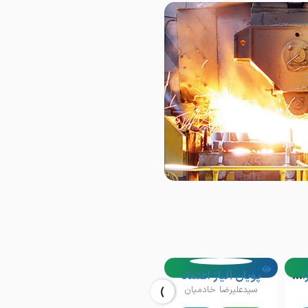
اصفهان
آهن آلفا. فولاد امیران . برشکاری رضایی
پویان آلیاژ اعتماد
اورین فولاد ورنا . Avrin Folad Verna
›
سیدعلیرضا خادمیان
امیر نجف پور