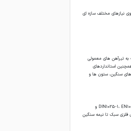
وی نیازهای مختلف سازه ای
 به تیرآهن های معمولی
پهن ذوب آهن مطابق با استانداردهای ملی ایران به شماره های 13781 و 14484 و همچنین استانداردهای
رای سازه های سنگین، ستون ها و
این تیرآهن با بال های شیب دار و طراحی کلاسیک، بر اساس استاندارد ملی 3277 و استانداردهای DIN1025-1، EN10024 و
 و سازه های فلزی سبک تا نیمه سنگین