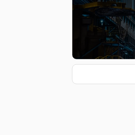
تیرآهن هاش (H)
سنگین ذوب آهن