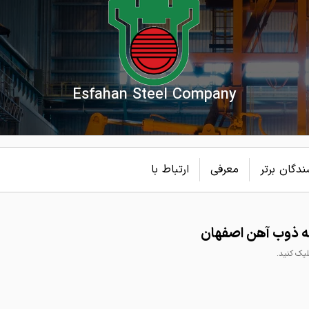
Esfahan Steel Company
دگان برتر
معرفی
ارتباط با
ه ذوب آهن اصفهان
ک کنید.
رد کلاف ساده
تیرآهن ذوب آهن
تیرآهن هاش (H)
 آهن
اصفهان
سبک ذوب آهن