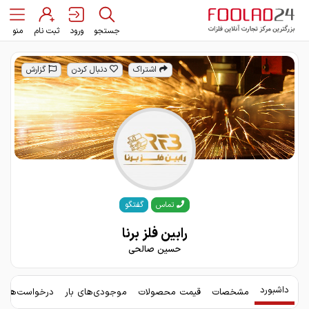
جستجو
ورود
ثبت نام
منو
اشتراک
دنبال کردن
گزارش
گفتگو
تماس
رابین فلز برنا
حسین صالحی
داشبورد
مشخصات
قیمت محصولات
موجودی‌های بار
درخواست‌های 