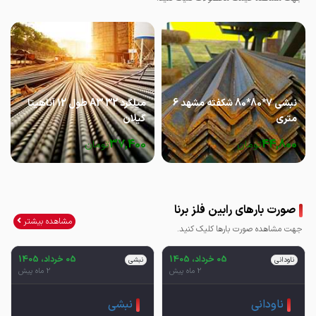
نبشی 7*80*80 شکفته مشهد 6
میلگرد 32 A3 طول 12 آناهیتا
متری
گیلان
37,400
44,800
تومان
تومان
صورت بارهای رابین فلز برنا
مشاهده بیشتر
جهت مشاهده صورت بارها کلیک کنید.
05 خرداد، 1405
05 خرداد، 1405
ناودانی
نبشی
2 ماه پیش
2 ماه پیش
ناودانی
نبشی