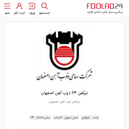
جستجو
ورود
ثبت نام
منو
تیرآهن 24 ذوب آهن اصفهان
تیرآهن ذوب آهن اصفهان
واحد : کیلوگرم
محل تحویل : کارخانه
سایز (mm) : 24