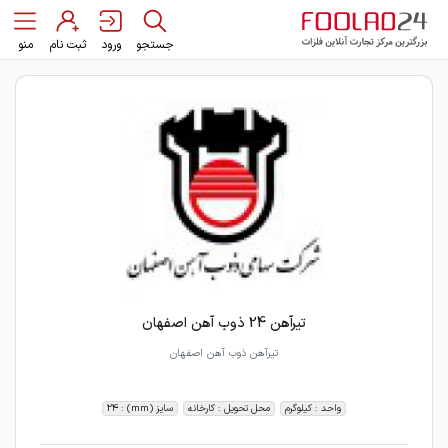
جستجو
ورود
ثبت نام
منو
تیرآهن 24 ذوب آهن اصفهان
تیرآهن ذوب آهن اصفهان
واحد : کیلوگرم
محل تحویل : کارخانه
سایز (mm) : 24