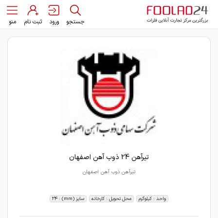
جستجو
ورود
ثبت نام
منو
تیرآهن 24 ذوب آهن اصفهان
تیرآهن ذوب آهن اصفهان
واحد : کیلوگرم
محل تحویل : کارخانه
سایز (mm) : 24